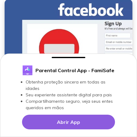
Parental Control App - FamiSafe
Como bloquear o Facebook no celular e
Obtenha proteção sincera em todas as
computador
idades
bloquear Facebook
Seu experiente assistente digital para pais
Compartilhamento seguro, veja seus entes
queridos em mãos
Abrir App