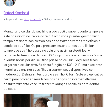
Login
Teste Agora
Veja Mais >
Rafael Kaminski
search
• Arquivado em:
Tempo de Tela
• Soluções comprovadas
Guia do usuário
Veja Mais >
Monitorar o celular do seu filho ajuda você a saber quanto tempo ele
está passando na frente da tela. Como você já sabe, gastar muito
tempo em aparelhos eletrônicos pode trazer diversos malefícios à
saúde do seu filho. Os pais precisam estar atentos para limitar
tempo que seu filho passa no celular e assim protegê-los. A
ferramenta Tempo de Uso do iOS 12 ajuda você a ter uma noção de
quantas horas por dia seu filho passa no celular. Faça seus filhos
largarem o celular através desta função do iOS 12. É uma excelente
maneira de ensinar seus filhos a usarem seus dispositivos com
moderação. Defina limites para o seu filho. O FamiSafe é o aplicativo
certo para proteger seus filhos dos perigos da internet. Através
desta ferramenta você irá trazer mudanças positivas para dentro
de casa.