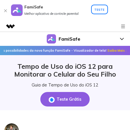
FamiSafe
TESTE
Melhor aplicativo de controle parental
FamiSafe
Produtos em destaque
Criatividade digital com IA generativa
lidades da nova função FamiSafe - Visualizador de tela!
Saiba Mais >>
De
Por que o FamiSafe
Negócios
Utilitários
Tempo de Uso do iOS 12 para
Visão geral
FamiSafe - Seu aliado em
Produtos
Sobre nós
Monitorar o Celular do Seu Filho
Soluções
Ações
FamiSafe
Preços
Sala de imprensa
Guia de Tempo de Uso do iOS 12
Loja
FamiSafe Edu
Recursos
Teste Grátis
Tópicos em destaque
Suporte
Download
Geonection
Guias Práticos