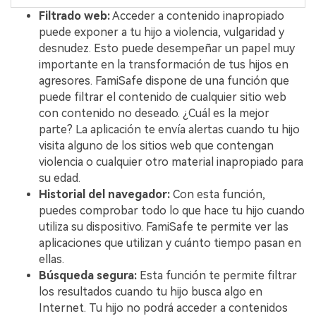
Filtrado web:
Acceder a contenido inapropiado
puede exponer a tu hijo a violencia, vulgaridad y
desnudez.󠀲󠀩󠀨󠀩󠀧󠀣󠀧󠀨󠀳󠀰 Esto puede desempeñar un papel muy
importante en la transformación de tus hijos en
agresores. FamiSafe dispone de una función que
puede filtrar el contenido de cualquier sitio web
con contenido no deseado. ¿Cuál es la mejor
parte? La aplicación te envía alertas cuando tu hijo
visita alguno de los sitios web que contengan
violencia o cualquier otro material inapropiado para
su edad.
󠀰Historial del navegador:
Con esta función,
puedes comprobar todo lo que hace tu hijo cuando
utiliza su dispositivo.󠀲󠀩󠀨󠀩󠀧󠀣󠀨󠀣󠀳󠀰 FamiSafe te permite ver las
aplicaciones que utilizan y cuánto tiempo pasan en
ellas.
󠀰Búsqueda segura:
Esta función te permite filtrar
los resultados cuando tu hijo busca algo en
Internet.󠀲󠀩󠀨󠀩󠀧󠀣󠀨󠀥󠀳󠀰 Tu hijo no podrá acceder a contenidos