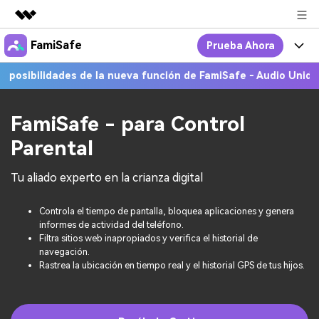
FamiSafe
Prueba Ahora
Productos destacados
Creatividad digital con AIGC
ibilidades de la nueva función de FamiSafe - Audio Unidireccio
Por Qué FamiSafe
Empresas
Utilidades
Resumen
FamiSafe - Tu Aliado en
Productos
FamiSafe - para Control
Quiénes somos
Soluciones
Parental
Acciones Interactivas
FamiSafe
Precios
Sala de prensa
Tu aliado experto en la crianza digital
FamiSafe Edu
Recursos
Tienda
Controla el tiempo de pantalla, bloquea aplicaciones y genera
Geonection
Temas Relevantes
Precios
Soporte
informes de actividad del teléfono.
Filtra sitios web inapropiados y verifica el historial de
navegación.
Guías Prácticas
Rastrea la ubicación en tiempo real y el historial GPS de tus hijos.
Abre La App
Ver Más >
search