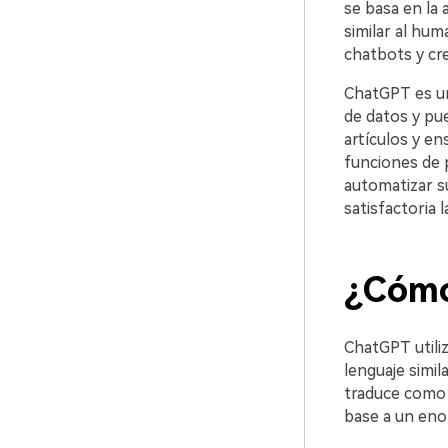
se basa en la arq
similar al hum
chatbots y creación de
󠀰ChatGPT es 
de datos y pu
artículos y ensay
funciones de 
automatizar su
satisfactoria l
¿Cómo fun
ChatGPT utili
lenguaje similar a
traduce como 
base a un eno