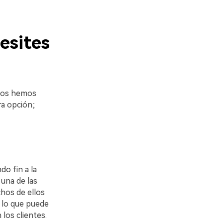
esites
󠀰 Nos hemos
ra opción;
o fin a la
er una de las
 muchos de ellos
 lo que puede
󠀡󠀤󠀨󠀣󠀩󠀧󠀧󠀳