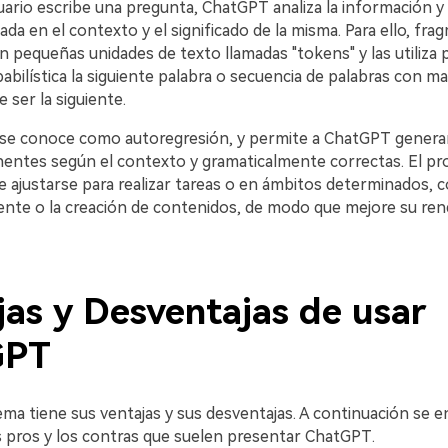
uario escribe una pregunta, ChatGPT analiza la información y
n el contexto y el significado de la misma.󠀲󠀡󠀡󠀤󠀨󠀣󠀩󠀥󠀣󠀳󠀰 Para ello, f
 pequeñas unidades de texto llamadas "tokens" y las utiliza 
bilística la siguiente palabra o secuencia de palabras con m
e ser la siguiente.
se conoce como autoregresión, y permite a ChatGPT genera
es según el contexto y gramaticalmente correctas.󠀲󠀡󠀡󠀤󠀨󠀣󠀩󠀥󠀥󠀳󠀰 El
 ajustarse para realizar tareas o en ámbitos determinados, 
liente o la creación de contenidos, de modo que mejore su re
jas y Desventajas de usar
󠀩󠀣󠀢󠀳
 tiene sus ventajas y sus desventajas.󠀲󠀡󠀡󠀤󠀨󠀣󠀩󠀥󠀨󠀳󠀰 A continuación 
s y los contras que suelen presentar ChatGPT󠀲󠀡󠀡󠀤󠀨󠀣󠀩󠀥󠀩󠀳.