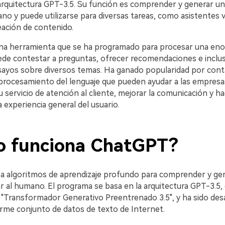
uitectura GPT-3.5.󠀲󠀡󠀡󠀤󠀨󠀣󠀩󠀤󠀦󠀳󠀰 Su función es comprender y generar 
ano y puede utilizarse para diversas tareas, como asistentes v
 contenido.󠀲󠀡󠀡󠀤󠀨󠀣󠀩󠀤󠀧󠀳
una herramienta que se ha programado para procesar una en
ede contestar a preguntas, ofrecer recomendaciones e inclu
os sobre diversos temas.󠀲󠀡󠀡󠀤󠀨󠀣󠀩󠀤󠀨󠀳󠀰 Ha ganado popularidad por co
procesamiento del lenguaje que pueden ayudar a las empresa
 servicio de atención al cliente, mejorar la comunicación y h
a experiencia general del usuario.
ciona ChatGPT?󠀲󠀡󠀡󠀤󠀨󠀣󠀩󠀣󠀡󠀳
za algoritmos de aprendizaje profundo para comprender y ge
l humano.󠀲󠀡󠀡󠀤󠀨󠀣󠀩󠀥󠀡󠀳󠀰 El programa se basa en la arquitectura GPT-3.
"Transformador Generativo Preentrenado 3.5", y ha sido des
rme conjunto de datos de texto de Internet.