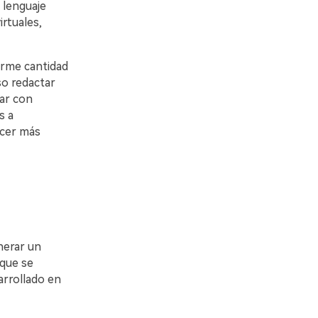
un lenguaje
irtuales,
orme cantidad
so redactar
ntar con
s a
acer más
nerar un
5, que se
arrollado en