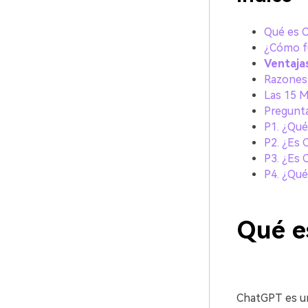
Qué es ChatGPT󠀲
¿Cómo funcion
Ventaja
Razones por
󠀰Las 15 Mej
Pregunt
P1.󠀲󠀡󠀡󠀤
P2.󠀲󠀡󠀡󠀤󠀨
P3.󠀲󠀡󠀡󠀤󠀨󠀣
P4.󠀲󠀡󠀡󠀤
Qué es ChatG
ChatGPT es un 