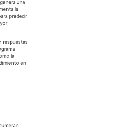
 genera una
ragmenta la
para predecir
ayor
r respuestas
 programa
como la
ndimiento en
se enumeran