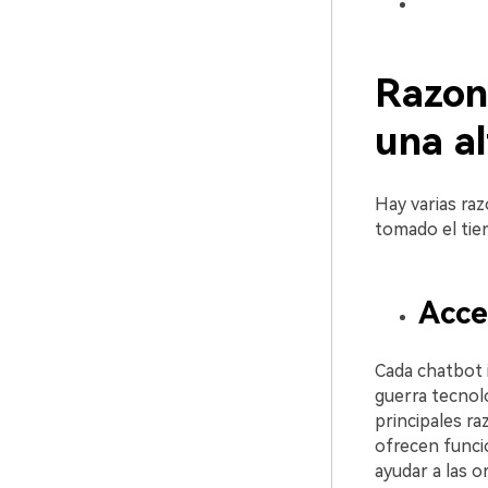
Razone
una altern
Hay varias razone
tomado el tie
Accede
󠀰Cada chatbo
guerra tecnológic
principales razon
ofrecen funci
ayudar a las orga