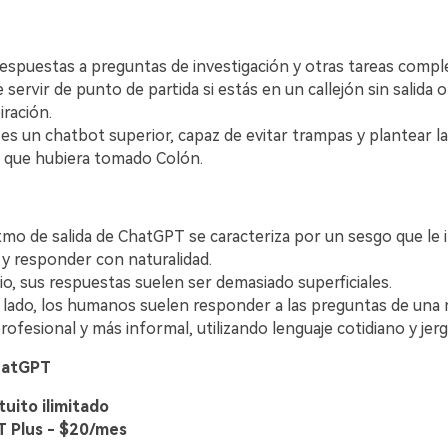
puestas a preguntas de investigación y otras tareas complejas󠀲󠀡󠀡󠀤
servir de punto de partida si estás en un callejón sin salida 
󠀡󠀤󠀨󠀣󠀩󠀦󠀢󠀳
t es un chatbot superior, capaz de evitar trampas y plantear l
hubiera tomado Colón.󠀲󠀡󠀡󠀤󠀨󠀣󠀩󠀦󠀣󠀳
itmo de salida de ChatGPT se caracteriza por un sesgo que le 
esponder con naturalidad.󠀲󠀡󠀡󠀤󠀨󠀣󠀩󠀦󠀥󠀳
sus respuestas suelen ser demasiado superficiales.󠀲󠀡󠀡󠀤󠀨󠀣󠀩󠀦󠀦󠀳
ro lado, los humanos suelen responder a las preguntas de una
ofesional y más informal, utilizando lenguaje cotidiano y jerg
hatGPT
tuito ilimitado
 Plus - $20/mes