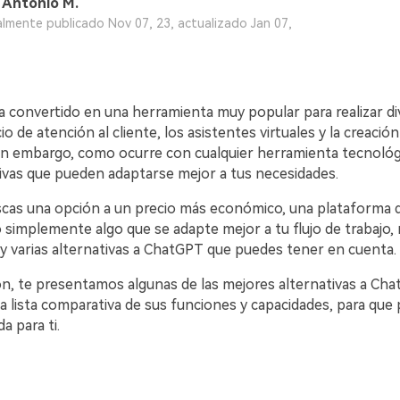
Antonio M.
almente publicado Nov 07, 23, actualizado Jan 07,
 convertido en una herramienta muy popular para realizar di
io de atención al cliente, los asistentes virtuales y la creación
󠀤󠀨󠀣󠀩󠀢󠀥󠀳󠀰 Sin embargo, como ocurre con cualquier herramienta tecnol
 que pueden adaptarse mejor a tus necesidades.󠀲󠀡󠀡󠀤󠀨󠀣󠀩󠀢󠀦󠀳󠀰
uscas una opción a un precio más económico, una plataforma 
 simplemente algo que se adapte mejor a tu flujo de trabajo, 
rias alternativas a ChatGPT que puedes tener en cuenta.󠀲󠀡󠀡󠀤󠀨󠀣󠀩󠀢󠀧󠀳
ón, te presentamos algunas de las mejores alternativas a Cha
 lista comparativa de sus funciones y capacidades, para que 
a para ti.