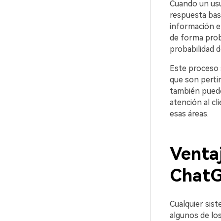
󠀰Cuando un us
respuesta basada e
información en
de forma proba
probabilidad d
Este proceso 
que son pertinent
también puede
atención al c
esas áreas.
Venta
ChatGPT󠀲󠀡󠀡󠀤󠀨
Cualquier sistema
algunos de los pro