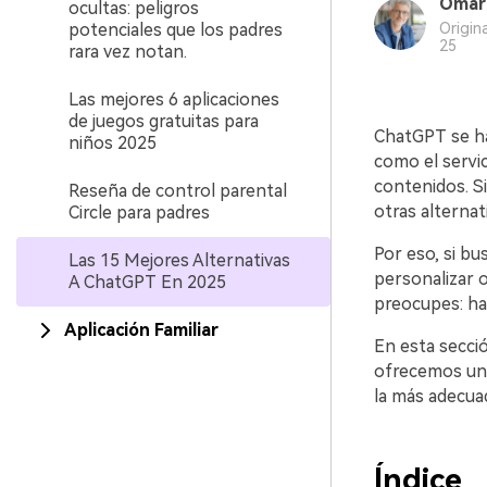
Omar 
ocultas: peligros
potenciales que los padres
Origin
25
rara vez notan.
Las mejores 6 aplicaciones
de juegos gratuitas para
ChatGPT se ha
niños 2025
como el servic
contenidos.󠀲󠀡󠀡
Reseña de control parental
otras alternativas
Circle para padres
Por eso, si b
Las 15 Mejores Alternativas
personalizar o
A ChatGPT En 2025
preocupes: hay va
Aplicación Familiar
En esta secci
ofrecemos una
la más adecuad
Índice󠀲󠀡󠀡󠀤󠀨󠀣󠀩󠀢󠀩󠀳