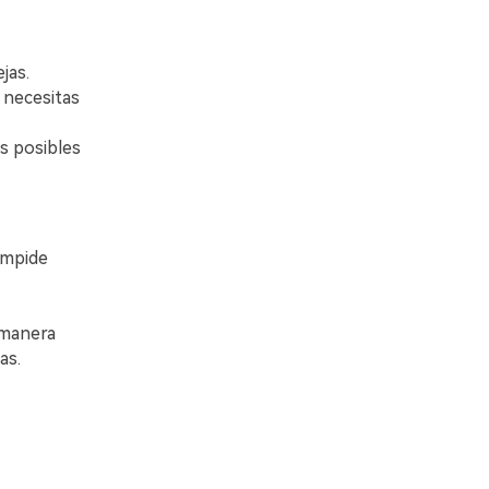
󠀨󠀣.
o necesitas
as posibles
impide
 manera
as.