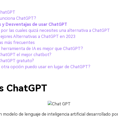
󠀡󠀤󠀨󠀣󠀩󠀣󠀠󠀳
a ChatGPT?󠀲󠀡󠀡󠀤󠀨󠀣󠀩󠀣󠀡󠀳
s y
Desventajas
de usar ChatGPT󠀲󠀡󠀡󠀤󠀨󠀣󠀩󠀣󠀢󠀳
 las cuales quizá necesites una alternativa a ChatGPT󠀲󠀡󠀡󠀤󠀨󠀣󠀩󠀣󠀣󠀳
ores Alternativas a ChatGPT en 2023󠀲󠀡󠀡󠀤󠀨󠀣󠀩󠀣󠀤󠀳
as más frecuentes
󠀨󠀣󠀩󠀣󠀦󠀳󠀰 ¿Qué herramienta de IA es mejor que ChatGPT?
󠀣󠀩󠀣󠀨󠀳󠀰 ¿Es ChatGPT el mejor chatbot?
󠀩󠀤󠀠󠀳󠀰 ¿Es ChatGPT gratuito?
󠀨󠀣󠀩󠀤󠀠󠀳󠀰 ¿Qué otra opción puedo usar en lugar de ChatGPT?
PT󠀲󠀡󠀡󠀤󠀨󠀣󠀩󠀣󠀠󠀳
modelo de lenguaje de inteligencia artificial desarrollado p