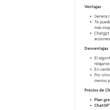
Ventajas
Genera res
Te puede 
más inspiración.󠀲󠀡
󠀰Chatgp
acciones que 
Desventajas
El algor
relajarse y r
En cambio, 
󠀰Por ot
menos pr
Precios de C
Plan gra
ChatGPT