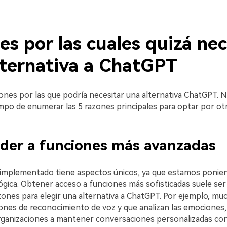
s por las cuales quizá nec
ativa a ChatGPT󠀲󠀡󠀡󠀤󠀨󠀣󠀩󠀣󠀣󠀳
s por las que podría necesitar una alternativa ChatGPT.󠀲󠀡󠀡󠀤󠀨󠀣󠀩󠀧󠀢
mpo de enumerar las 5 razones principales para optar por ot
r a funciones más avanzadas󠀲󠀡󠀡󠀤󠀨󠀣󠀩󠀧󠀤
t implementado tiene aspectos únicos, ya que estamos poniend
a.󠀲󠀡󠀡󠀤󠀨󠀣󠀩󠀧󠀥󠀳󠀰 Obtener acceso a funciones más sofisticadas suele s
es para elegir una alternativa a ChatGPT.󠀲󠀡󠀡󠀤󠀨󠀣󠀩󠀧󠀦󠀳󠀰 Por ejemplo,
ones de reconocimiento de voz y que analizan las emociones,
nizaciones a mantener conversaciones personalizadas con los clientes.󠀲󠀡