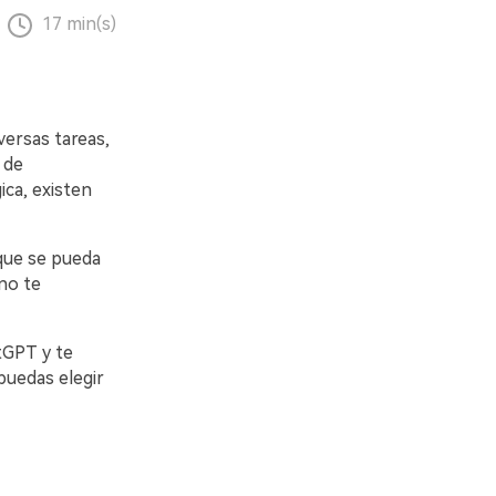
17 min(s)
versas tareas,
 de
ógica, existen
que se pueda
no te
tGPT y te
puedas elegir