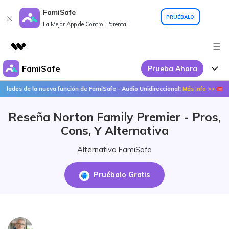
FamiSafe
PRUÉBALO
La Mejor App de Control Parental
FamiSafe
Prueba Ahora
Productos destacados
Creatividad digital con AIGC
es de la nueva función de FamiSafe - Audio Unidireccional!
Más Info >>
¡Des
Por Qué FamiSafe
Empresas
Utilidades
Reseña Norton Family Premier - Pros,
Resumen
FamiSafe - Tu Aliado en
Productos
Quiénes somos
Cons, Y Alternativa
Soluciones
Acciones Interactivas
FamiSafe
Precios
Sala de prensa
Alternativa FamiSafe
FamiSafe Edu
Tienda
Recursos
Pruébalo Gratis
Geonection
Temas Relevantes
Soporte
Precios
Guías Prácticas
Abre La App