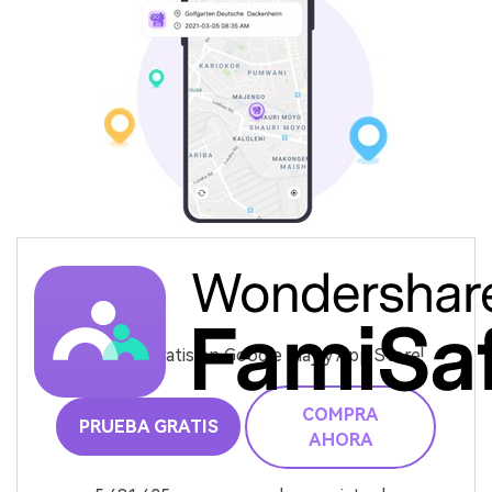
¡Pruébalo gratis en Google Play y App Store!
COMPRA
PRUEBA GRATIS
AHORA