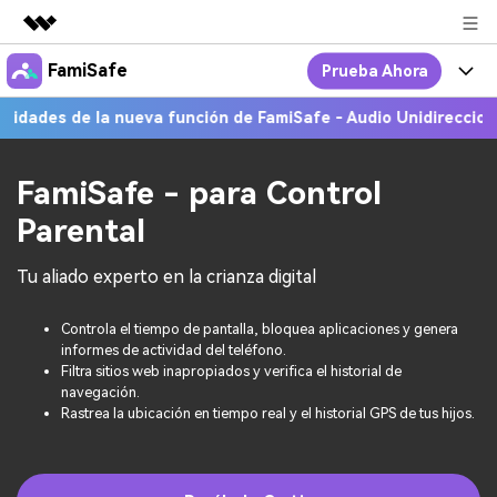
FamiSafe
Prueba Ahora
Productos destacados
Creatividad digital con AIGC
 de la nueva función de FamiSafe - Audio Unidireccional!
Más I
Por Qué FamiSafe
Empresas
Utilidades
Resumen
FamiSafe - Tu Aliado en
Productos
FamiSafe - para Control
Quiénes somos
Soluciones
Parental
Acciones Interactivas
FamiSafe
Precios
Sala de prensa
Tu aliado experto en la crianza digital
FamiSafe Edu
Recursos
Tienda
Controla el tiempo de pantalla, bloquea aplicaciones y genera
Geonection
Temas Relevantes
Precios
Soporte
informes de actividad del teléfono.
Filtra sitios web inapropiados y verifica el historial de
navegación.
Guías Prácticas
Rastrea la ubicación en tiempo real y el historial GPS de tus hijos.
Abre La App
Ver Más >
search