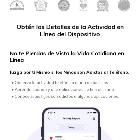
Obtén los Detalles de la Actividad en
Línea del Dispositivo
No te Pierdas de Vista la Vida Cotidiana en
Obt
Línea
Tel
Juzga por tí Mismo si los Niños son Adictos al Teléfono.
Desh
dato
•
Observa la actividad telefónica diaria de tus hijos.
•
Co
•
Aprende cuándo y qué aplicaciones se han utilizado.
ut
•
Conoce si tus hijos son adictos a algunas aplicaciones.
•
La
ad
•
Re