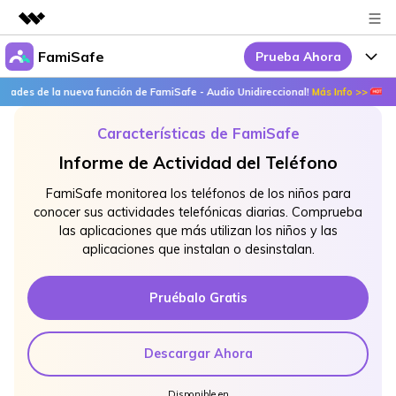
FamiSafe
Prueba Ahora
Productos destacados
Creatividad digital con AIGC
des de la nueva función de FamiSafe - Audio Unidireccional!
Más Info >>
¡De
Por Qué FamiSafe
Empresas
Utilidades
Características de FamiSafe
Resumen
FamiSafe - Tu Aliado en
Productos
Quiénes somos
Informe de Actividad del Teléfono
Soluciones
Acciones Interactivas
FamiSafe
Precios
Sala de prensa
FamiSafe monitorea los teléfonos de los niños para
conocer sus actividades telefónicas diarias. Comprueba
FamiSafe Edu
las aplicaciones que más utilizan los niños y las
Tienda
Recursos
aplicaciones que instalan o desinstalan.
Geonection
Temas Relevantes
Soporte
Precios
Pruébalo Gratis
Guías Prácticas
Abre La App
Ver Más >
Descargar Ahora
Disponible en