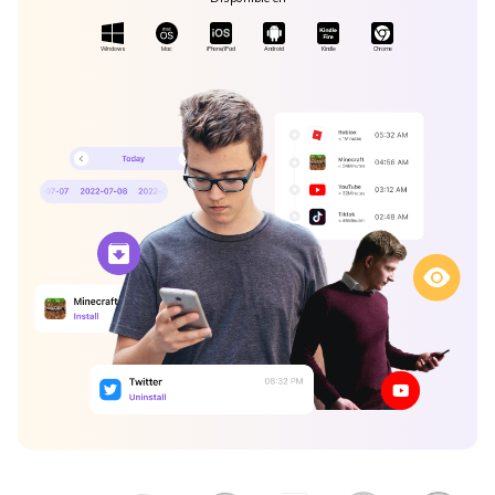
search
Guía del Usuario
Ver Más >
Windows
Mac
iPhone/iPad
Android
Kindle
Chrome