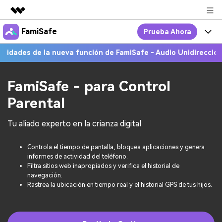
FamiSafe
Prueba Ahora
Productos destacados
Creatividad digital con AIGC
 de la nueva función de FamiSafe - Audio Unidireccional!
Más I
Por Qué FamiSafe
Empresas
Utilidades
Resumen
FamiSafe - Tu Aliado en
Productos
FamiSafe - para Control
Quiénes somos
Soluciones
Parental
Acciones Interactivas
FamiSafe
Precios
Sala de prensa
Tu aliado experto en la crianza digital
FamiSafe Edu
Recursos
Tienda
Controla el tiempo de pantalla, bloquea aplicaciones y genera
Geonection
Temas Relevantes
Precios
Soporte
informes de actividad del teléfono.
Filtra sitios web inapropiados y verifica el historial de
navegación.
Guías Prácticas
Rastrea la ubicación en tiempo real y el historial GPS de tus hijos.
Abre La App
Ver Más >
search