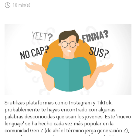
10 min(s)
Si utilizas plataformas como Instagram y TikTok,
probablemente te hayas encontrado con algunas
palabras desconocidas que usan los jóvenes.󠀲󠀩󠀩󠀢󠀦󠀥󠀦󠀨󠀳󠀰 Este 'nuevo
lenguaje' se ha hecho cada vez más popular en la
comunidad Gen Z (de ahí el término jerga generación Z),