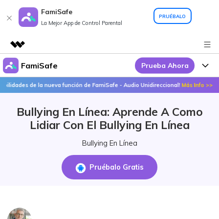
FamiSafe
PRUÉBALO
La Mejor App de Control Parental
FamiSafe
Prueba Ahora
Productos destacados
Creatividad digital con AIGC
dades de la nueva función de FamiSafe - Audio Unidireccional!
Más Info >>
Por Qué FamiSafe
Empresas
Utilidades
Bullying En Línea: Aprende A Como
Resumen
FamiSafe - Tu Aliado en
Productos
Quiénes somos
Lidiar Con El Bullying En Línea
Soluciones
Acciones Interactivas
FamiSafe
Precios
Sala de prensa
Bullying En Línea
FamiSafe Edu
Tienda
Recursos
Pruébalo Gratis
Geonection
Temas Relevantes
Soporte
Precios
Guías Prácticas
Abre La App