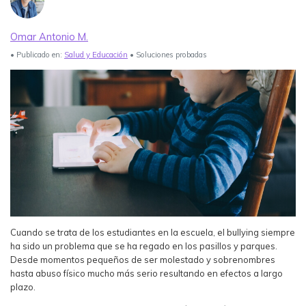
Ver Más >
Omar Antonio M.
search
Guía del Usuario
• Publicado en:
Salud y Educación
• Soluciones probadas
Ver Más >
Cuando se trata de los estudiantes en la escuela, el bullying siempre
ha sido un problema que se ha regado en los pasillos y parques.
Desde momentos pequeños de ser molestado y sobrenombres
hasta abuso físico mucho más serio resultando en efectos a largo
plazo.