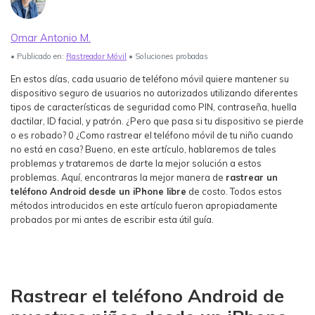
Ver Más >
Omar Antonio M.
search
Guía del Usuario
• Publicado en:
Rastreador Móvil
• Soluciones probadas
Ver Más >
En estos días, cada usuario de teléfono móvil quiere mantener su
dispositivo seguro de usuarios no autorizados utilizando diferentes
tipos de características de seguridad como PIN, contraseña, huella
dactilar, ID facial, y patrón. ¿Pero que pasa si tu dispositivo se pierde
o es robado? 0 ¿Como rastrear el teléfono móvil de tu niño cuando
no está en casa? Bueno, en este artículo, hablaremos de tales
problemas y trataremos de darte la mejor solución a estos
problemas. Aquí, encontraras la mejor manera de
rastrear un
teléfono Android desde un iPhone libre
de costo. Todos estos
métodos introducidos en este artículo fueron apropiadamente
probados por mi antes de escribir esta útil guía.
Rastrear el teléfono Android de