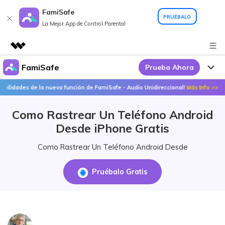
FamiSafe
PRUÉBALO
La Mejor App de Control Parental
FamiSafe
Prueba Ahora
Productos destacados
Creatividad digital con AIGC
dades de la nueva función de FamiSafe - Audio Unidireccional!
Más Info >>
Por Qué FamiSafe
Empresas
Utilidades
Como Rastrear Un Teléfono Android
Resumen
FamiSafe - Tu Aliado en
Productos
Quiénes somos
Desde iPhone Gratis
Soluciones
Acciones Interactivas
FamiSafe
Precios
Sala de prensa
Como Rastrear Un Teléfono Android Desde
FamiSafe Edu
Tienda
Recursos
Pruébalo Gratis
Geonection
Temas Relevantes
Soporte
Precios
Guías Prácticas
Abre La App