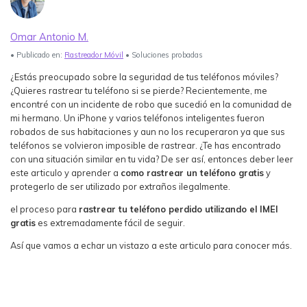
Ver Más >
Omar Antonio M.
search
Guía del Usuario
• Publicado en:
Rastreador Móvil
• Soluciones probadas
Ver Más >
¿Estás preocupado sobre la seguridad de tus teléfonos móviles?
¿Quieres rastrear tu teléfono si se pierde? Recientemente, me
encontré con un incidente de robo que sucedió en la comunidad de
mi hermano. Un iPhone y varios teléfonos inteligentes fueron
robados de sus habitaciones y aun no los recuperaron ya que sus
teléfonos se volvieron imposible de rastrear. ¿Te has encontrado
con una situación similar en tu vida? De ser así, entonces deber leer
este articulo y aprender a
como rastrear un teléfono gratis
y
protegerlo de ser utilizado por extraños ilegalmente.
el proceso para
rastrear tu teléfono perdido utilizando el IMEI
gratis
es extremadamente fácil de seguir.
Así que vamos a echar un vistazo a este articulo para conocer más.