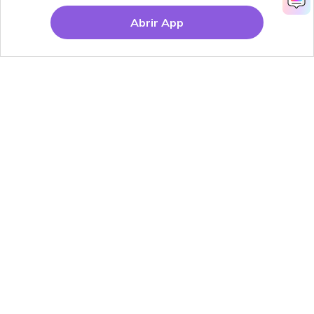
Abrir App
Productos
Wondershare
Explorar IA
Centro de soporte