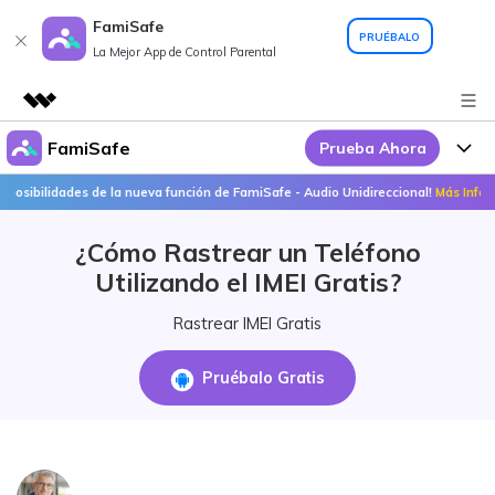
FamiSafe
PRUÉBALO
La Mejor App de Control Parental
FamiSafe
Prueba Ahora
Productos destacados
Creatividad digital con AIGC
ilidades de la nueva función de FamiSafe - Audio Unidireccional!
Más Info >>
Por Qué FamiSafe
Empresas
Utilidades
¿Cómo Rastrear un Teléfono
Resumen
FamiSafe - Tu Aliado en
Productos
Quiénes somos
Utilizando el IMEI Gratis?
Soluciones
Acciones Interactivas
FamiSafe
Precios
Sala de prensa
Rastrear IMEI Gratis
FamiSafe Edu
Tienda
Recursos
Pruébalo Gratis
Geonection
Temas Relevantes
Soporte
Precios
Guías Prácticas
Abre La App