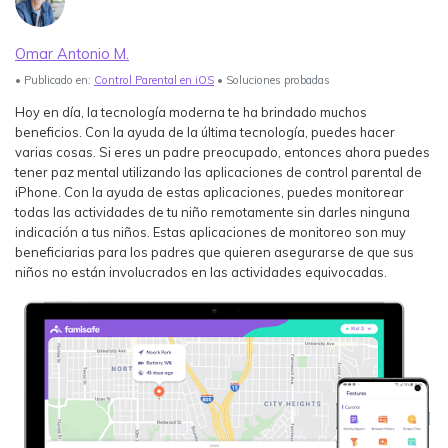
Ver Más >
Omar Antonio M.
search
Guía del Usuario
• Publicado en:
Control Parental en iOS
• Soluciones probadas
Ver Más >
Hoy en día, la tecnología moderna te ha brindado muchos
beneficios. Con la ayuda de la última tecnología, puedes hacer
varias cosas. Si eres un padre preocupado, entonces ahora puedes
tener paz mental utilizando las aplicaciones de control parental de
iPhone. Con la ayuda de estas aplicaciones, puedes monitorear
todas las actividades de tu niño remotamente sin darles ninguna
indicación a tus niños. Estas aplicaciones de monitoreo son muy
beneficiarias para los padres que quieren asegurarse de que sus
niños no están involucrados en las actividades equivocadas.