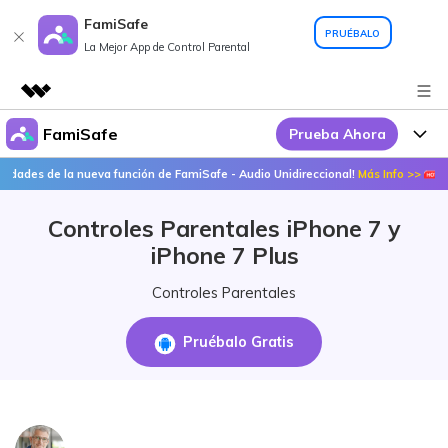
FamiSafe
PRUÉBALO
La Mejor App de Control Parental
FamiSafe
Prueba Ahora
Productos destacados
Creatividad digital con AIGC
e la nueva función de FamiSafe - Audio Unidireccional!
Más Info >>
¡Descubr
Por Qué FamiSafe
Empresas
Utilidades
Controles Parentales iPhone 7 y
Resumen
FamiSafe - Tu Aliado en
Productos
Quiénes somos
iPhone 7 Plus
Soluciones
Acciones Interactivas
FamiSafe
Precios
Sala de prensa
Controles Parentales
FamiSafe Edu
Tienda
Recursos
Pruébalo Gratis
Geonection
Temas Relevantes
Soporte
Precios
Guías Prácticas
Abre La App