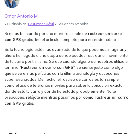
Ver Más >
Omar Antonio M.
search
Guía del Usuario
• Publicado en:
Rastreador Móvil
• Soluciones probadas
Ver Más >
Si estás buscando por una manera simple de
rastrear un carro
con GPS gratis
, lee el articulo completo para entender cómo.
Si, la tecnología está más avanzada de lo que podemos imaginar y
ahora ha llegado a una etapa donde puedes rastrear el movimiento
de tu carro por ti mismo. Sé que cuando alguno de nosotros utiliza el
termino "
Rastrear un carro con GPS
"; se siente justo como algo
que se ve en las películas con la última tecnología y accesorios
súper avanzados. De hecho, el rastreo de carros es tan simple
como el uso de teléfonos móviles para saber la ubicación exacta
donde está tu carro y donde ha estado probablemente. No te
preocupes, relájate mientras pasamos por
como rastrear un carro
con GPS gratis
.