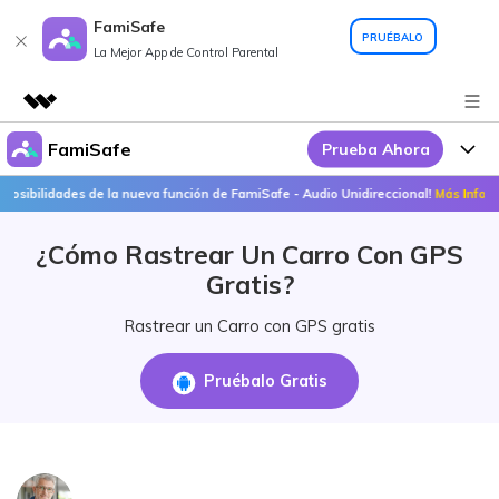
FamiSafe
PRUÉBALO
La Mejor App de Control Parental
FamiSafe
Prueba Ahora
Productos destacados
Creatividad digital con AIGC
lidades de la nueva función de FamiSafe - Audio Unidireccional!
Más Info >>
Por Qué FamiSafe
Empresas
Utilidades
¿Cómo Rastrear Un Carro Con GPS
Resumen
FamiSafe - Tu Aliado en
Productos
Quiénes somos
Gratis?
Soluciones
Acciones Interactivas
FamiSafe
Precios
Sala de prensa
Rastrear un Carro con GPS gratis
FamiSafe Edu
Tienda
Recursos
Pruébalo Gratis
Geonection
Temas Relevantes
Soporte
Precios
Guías Prácticas
Abre La App