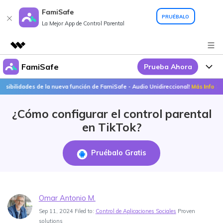
FamiSafe
PRUÉBALO
La Mejor App de Control Parental
FamiSafe
Prueba Ahora
Productos destacados
Creatividad digital con AIGC
de la nueva función de FamiSafe - Audio Unidireccional!
Más Info >>
¡Descu
Por Qué FamiSafe
Empresas
Utilidades
¿Cómo configurar el control parental
Resumen
FamiSafe - Tu Aliado en
Productos
Quiénes somos
en TikTok?
Soluciones
Acciones Interactivas
FamiSafe
Precios
Sala de prensa
Pruébalo Gratis
FamiSafe Edu
Tienda
Recursos
Geonection
Temas Relevantes
Soporte
Precios
Omar Antonio M.
Sep 11, 2024 Filed to:
Control de Aplicaciones Sociales
Proven
Guías Prácticas
solutions
Abre La App