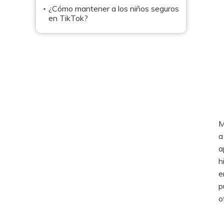
¿Cómo mantener a los niños seguros
en TikTok?
M
a
a
h
e
p
o