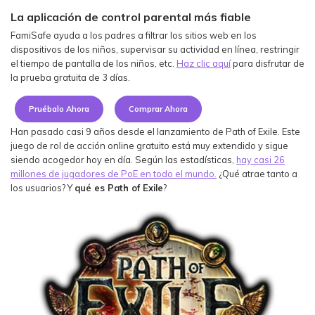
Ver Más >
La aplicación de control parental más fiable
FamiSafe ayuda a los padres a filtrar los sitios web en los
search
dispositivos de los niños, supervisar su actividad en línea, restringir
Guía del Usuario
el tiempo de pantalla de los niños, etc.
Haz clic aquí
para disfrutar de
la prueba gratuita de 3 días.
Ver Más >
Pruébalo Ahora
Comprar Ahora
Han pasado casi 9 años desde el lanzamiento de Path of Exile. Este
juego de rol de acción online gratuito está muy extendido y sigue
siendo acogedor hoy en día. Según las estadísticas,
hay casi 26
millones de jugadores de PoE en todo el mundo.
¿Qué atrae tanto a
los usuarios? Y
qué es Path of Exile
?