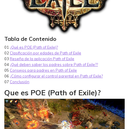
Tabla de Contenido
01
¿Qué es POE (Path of Exile)?
02
Clasificación por edades de Path of Exile
03
Reseña de la aplicación Path of Exile
04
¿Qué deben saber los padres sobre Path of Exile??
05
Consejos para padres en Path of Exile
06
¿Cómo configurar el control parental en Path of Exile?
07
Conclusión
Que es POE (Path of Exile)?