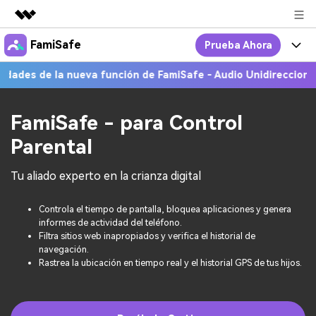
FamiSafe
Prueba Ahora
Productos destacados
Creatividad digital con AIGC
e la nueva función de FamiSafe - Audio Unidireccional!
Más Inf
Por Qué FamiSafe
Empresas
Utilidades
Resumen
FamiSafe - Tu Aliado en
Productos
FamiSafe - para Control
Quiénes somos
Soluciones
Parental
Acciones Interactivas
FamiSafe
Precios
Sala de prensa
Tu aliado experto en la crianza digital
FamiSafe Edu
Recursos
Tienda
Controla el tiempo de pantalla, bloquea aplicaciones y genera
Geonection
Temas Relevantes
Precios
Soporte
informes de actividad del teléfono.
Filtra sitios web inapropiados y verifica el historial de
navegación.
Guías Prácticas
Rastrea la ubicación en tiempo real y el historial GPS de tus hijos.
Abre La App
Ver Más >
search