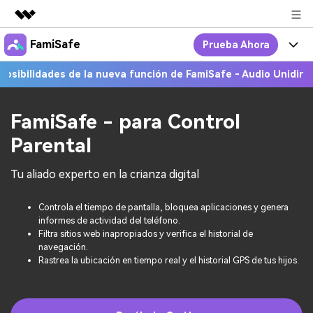
FamiSafe
Prueba Ahora
Productos destacados
Creatividad digital con AIGC
dades de la nueva función de FamiSafe - Audio Unidireccional!
Por Qué FamiSafe
Empresas
Utilidades
Resumen
FamiSafe - Tu Aliado en
Productos
FamiSafe - para Control
Quiénes somos
Soluciones
Parental
Acciones Interactivas
FamiSafe
Precios
Sala de prensa
Tu aliado experto en la crianza digital
FamiSafe Edu
Recursos
Tienda
Controla el tiempo de pantalla, bloquea aplicaciones y genera
Geonection
Temas Relevantes
Precios
Soporte
informes de actividad del teléfono.
Filtra sitios web inapropiados y verifica el historial de
navegación.
Guías Prácticas
Rastrea la ubicación en tiempo real y el historial GPS de tus hijos.
Abre La App
Ver Más >
search