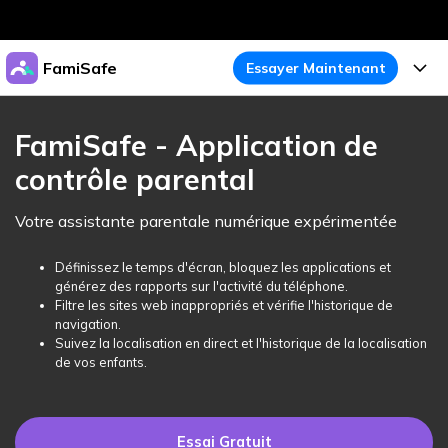
Produits phares
FamiSafe
Essayer Maintenant
Créativité numérique et IA
Business
Produits
Utilité
FamiSafe - Application de
Aperçu
À propos
contrôle parental
Fonctionnalités
Solutions
FamiSafe
Activité de l'Appareil
Actualités
Votre assistante parentale numérique expérimentée
Blog
Protégez la Vie Numérique de Vos Enfants
Sécurité du Contenu
Traceur de Localisation
Boutique
Définissez le temps d'écran, bloquez les applications et
Essai Gratuit
Ressources
générez des rapports sur l'activité du téléphone.
Service de Localisation
Temps d'Écran
Filtre les sites web inappropriés et vérifie l'historique de
Thèmes Phares
Support
Tarifs
navigation.
Suivez la localisation en direct et l'historique de la localisation
Blocage d'Apps
Guide FamiSafe
FamiSafe pour Écoles
de vos enfants.
Télécharger
Essai Gratuit
Suivi d'Activité
Explorer
Gardez Écoles & Parents Connectés
Guide Parental
Essai Gratuit
Essai Gratuit