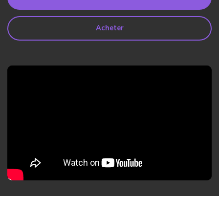
search
Lire Plus>
Acheter
Geonection
Rapprochez les Distances
Psychologiquement
Essai Gratuit