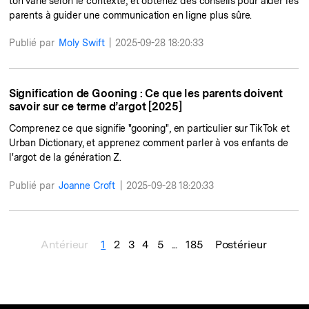
ton varie selon le contexte, et obtenez des conseils pour aider les
parents à guider une communication en ligne plus sûre.
Publié par
Moly Swift
|
2025-09-28 18:20:33
Signification de Gooning : Ce que les parents doivent
savoir sur ce terme d’argot [2025]
Comprenez ce que signifie "gooning", en particulier sur TikTok et
Urban Dictionary, et apprenez comment parler à vos enfants de
l'argot de la génération Z.
Publié par
Joanne Croft
|
2025-09-28 18:20:33
Antérieur
1
2
3
4
5
...
185
Postérieur