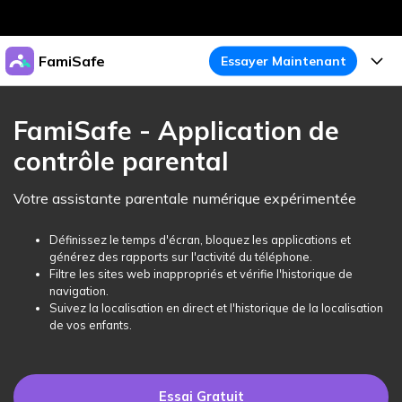
Produits phares
FamiSafe
Essayer Maintenant
Créativité numérique et IA
Business
Produits
Utilité
FamiSafe - Application de
Aperçu
À propos
contrôle parental
Fonctionnalités
Solutions
FamiSafe
Activité de l'Appareil
Actualités
Votre assistante parentale numérique expérimentée
Blog
Protégez la Vie Numérique de Vos Enfants
Sécurité du Contenu
Traceur de Localisation
Boutique
Définissez le temps d'écran, bloquez les applications et
Essai Gratuit
Ressources
générez des rapports sur l'activité du téléphone.
Service de Localisation
Temps d'Écran
Filtre les sites web inappropriés et vérifie l'historique de
Thèmes Phares
Support
Tarifs
navigation.
Suivez la localisation en direct et l'historique de la localisation
Blocage d'Apps
Guide FamiSafe
FamiSafe pour Écoles
de vos enfants.
Télécharger
Essai Gratuit
Suivi d'Activité
Explorer
Gardez Écoles & Parents Connectés
Guide Parental
Essai Gratuit
Essai Gratuit