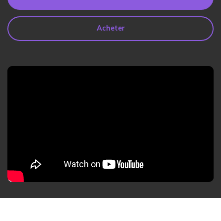
search
Lire Plus>
Acheter
Geonection
Rapprochez les Distances
Psychologiquement
Essai Gratuit