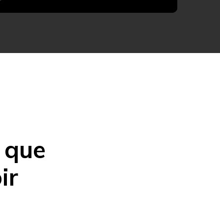
e que
ir