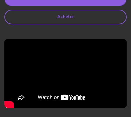
search
Lire Plus>
Acheter
Geonection
Rapprochez les Distances
Psychologiquement
Essai Gratuit