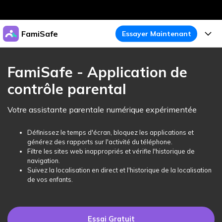
Produits phares
FamiSafe
Essayer Maintenant
Créativité numérique et IA
Business
Produits
Utilité
FamiSafe - Application de
Aperçu
À propos
contrôle parental
Fonctionnalités
Solutions
FamiSafe
Activité de l'Appareil
Actualités
Votre assistante parentale numérique expérimentée
Blog
Protégez la Vie Numérique de Vos Enfants
Sécurité du Contenu
Traceur de Localisation
Boutique
Définissez le temps d'écran, bloquez les applications et
Essai Gratuit
Ressources
générez des rapports sur l'activité du téléphone.
Service de Localisation
Temps d'Écran
Filtre les sites web inappropriés et vérifie l'historique de
Thèmes Phares
Support
Tarifs
navigation.
Suivez la localisation en direct et l'historique de la localisation
Blocage d'Apps
Guide FamiSafe
FamiSafe pour Écoles
de vos enfants.
Télécharger
Essai Gratuit
Suivi d'Activité
Explorer
Gardez Écoles & Parents Connectés
Guide Parental
Essai Gratuit
Essai Gratuit