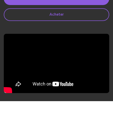
search
Lire Plus>
Acheter
Geonection
Rapprochez les Distances
Psychologiquement
Essai Gratuit