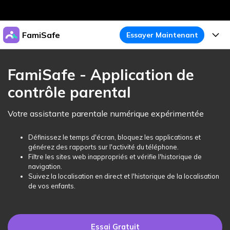
Produits phares
FamiSafe
Essayer Maintenant
Créativité numérique et IA
Business
Produits
Utilité
FamiSafe - Application de
Aperçu
À propos
contrôle parental
Fonctionnalités
Solutions
FamiSafe
Activité de l'Appareil
Actualités
Votre assistante parentale numérique expérimentée
Blog
Protégez la Vie Numérique de Vos Enfants
Sécurité du Contenu
Traceur de Localisation
Boutique
Définissez le temps d'écran, bloquez les applications et
Essai Gratuit
Ressources
générez des rapports sur l'activité du téléphone.
Service de Localisation
Temps d'Écran
Filtre les sites web inappropriés et vérifie l'historique de
Thèmes Phares
Support
Tarifs
navigation.
Suivez la localisation en direct et l'historique de la localisation
Blocage d'Apps
Guide FamiSafe
FamiSafe pour Écoles
de vos enfants.
Télécharger
Essai Gratuit
Suivi d'Activité
Explorer
Gardez Écoles & Parents Connectés
Guide Parental
Essai Gratuit
Essai Gratuit