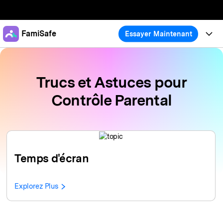
Produits phares
FamiSafe
Essayer Maintenant
Créativité numérique et IA
Business
Produits
Utilité
Aperçu
Trucs et Astuces pour
À propos
Fonctionnalités
Solutions
FamiSafe
Contrôle Parental
Activité de l'Appareil
Actualités
Blog
Protégez la Vie Numérique de Vos Enfants
Sécurité du Contenu
Traceur de Localisation
Boutique
Ressources
Essai Gratuit
Service de Localisation
Temps d'Écran
Thèmes Phares
Temps d'écran
Tarifs
Support
Blocage d'Apps
Guide FamiSafe
FamiSafe pour Écoles
Explorez Plus
Télécharger
Essai Gratuit
Suivi d'Activité
Explorer
Gardez Écoles & Parents Connectés
Guide Parental
Essai Gratuit