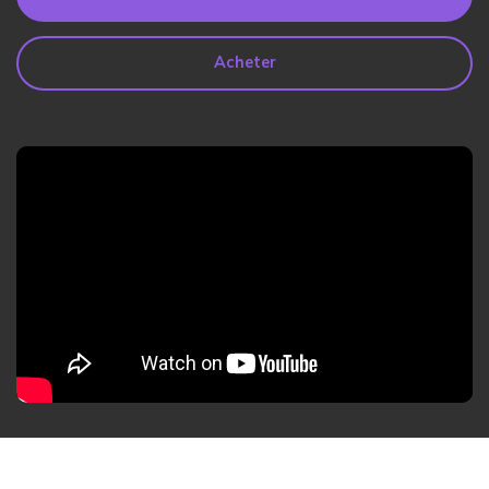
search
Lire Plus>
Acheter
Geonection
Rapprochez les Distances
Psychologiquement
Essai Gratuit