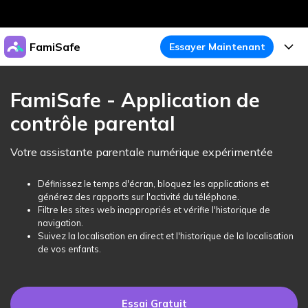
Produits phares
FamiSafe
Essayer Maintenant
Créativité numérique et IA
Business
Produits
Utilité
FamiSafe - Application de
Aperçu
À propos
contrôle parental
Fonctionnalités
Solutions
FamiSafe
Activité de l'Appareil
Actualités
Votre assistante parentale numérique expérimentée
Blog
Protégez la Vie Numérique de Vos Enfants
Sécurité du Contenu
Traceur de Localisation
Boutique
Définissez le temps d'écran, bloquez les applications et
Essai Gratuit
Ressources
générez des rapports sur l'activité du téléphone.
Service de Localisation
Temps d'Écran
Filtre les sites web inappropriés et vérifie l'historique de
Thèmes Phares
Support
Tarifs
navigation.
Suivez la localisation en direct et l'historique de la localisation
Blocage d'Apps
Guide FamiSafe
FamiSafe pour Écoles
de vos enfants.
Télécharger
Essai Gratuit
Suivi d'Activité
Explorer
Gardez Écoles & Parents Connectés
Guide Parental
Essai Gratuit
Essai Gratuit