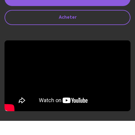
search
Lire Plus>
Acheter
Geonection
Rapprochez les Distances
Psychologiquement
Essai Gratuit