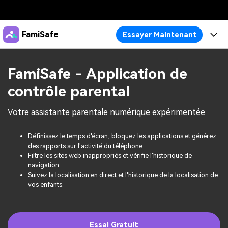
Produits phares
FamiSafe
Essayer Maintenant
Créativité numérique et IA
Business
Produits
Utilité
FamiSafe - Application de
Aperçu
À propos
Fonctionnalités
contrôle parental
Solutions
FamiSafe
Activité de l'Appareil
Actualités
Blog
Votre assistante parentale numérique expérimentée
Protégez la Vie Numérique de Vos Enfants
Sécurité du Contenu
Traceur de Localisation
Boutique
Ressources
Essai Gratuit
Définissez le temps d'écran, bloquez les applications et générez
des rapports sur l'activité du téléphone.
Service de Localisation
Temps d'Écran
Filtre les sites web inappropriés et vérifie l'historique de
Thèmes Phares
Tarifs
Support
navigation.
Blocage d'Apps
Suivez la localisation en direct et l'historique de la localisation de
Guide FamiSafe
FamiSafe pour Écoles
vos enfants.
Télécharger
Essai Gratuit
Suivi d'Activité
Explorer
Gardez Écoles & Parents Connectés
Guide Parental
Essai Gratuit
Essai Gratuit