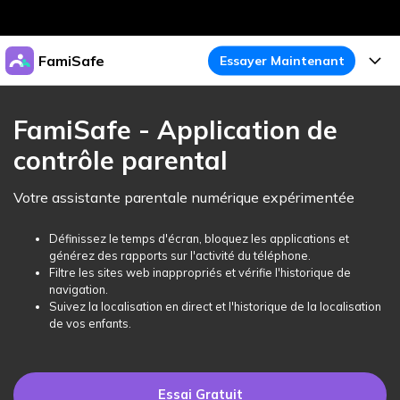
Produits phares
FamiSafe
Essayer Maintenant
Créativité numérique et IA
Business
Produits
Utilité
FamiSafe - Application de
Aperçu
À propos
contrôle parental
Fonctionnalités
Solutions
FamiSafe
Activité de l'Appareil
Actualités
Votre assistante parentale numérique expérimentée
Blog
Protégez la Vie Numérique de Vos Enfants
Sécurité du Contenu
Traceur de Localisation
Boutique
Définissez le temps d'écran, bloquez les applications et
Essai Gratuit
Ressources
générez des rapports sur l'activité du téléphone.
Service de Localisation
Temps d'Écran
Filtre les sites web inappropriés et vérifie l'historique de
Thèmes Phares
Support
Tarifs
navigation.
Suivez la localisation en direct et l'historique de la localisation
Blocage d'Apps
Guide FamiSafe
FamiSafe pour Écoles
de vos enfants.
Télécharger
Essai Gratuit
Suivi d'Activité
Explorer
Gardez Écoles & Parents Connectés
Guide Parental
Essai Gratuit
Essai Gratuit