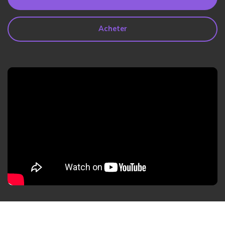
search
Lire Plus>
Acheter
Geonection
Rapprochez les Distances
Psychologiquement
Essai Gratuit