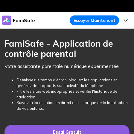
Produits phares
FamiSafe
Essayer Maintenant
Créativité numérique et IA
Business
Produits
Utilité
FamiSafe - Application de
Aperçu
À propos
contrôle parental
Fonctionnalités
Solutions
FamiSafe
Activité de l'Appareil
Actualités
Votre assistante parentale numérique expérimentée
Blog
Protégez la Vie Numérique de Vos Enfants
Sécurité du Contenu
Traceur de Localisation
Boutique
Définissez le temps d'écran, bloquez les applications et
Essai Gratuit
Ressources
générez des rapports sur l'activité du téléphone.
Service de Localisation
Temps d'Écran
Filtre les sites web inappropriés et vérifie l'historique de
Thèmes Phares
Support
Tarifs
navigation.
Suivez la localisation en direct et l'historique de la localisation
Blocage d'Apps
Guide FamiSafe
FamiSafe pour Écoles
de vos enfants.
Télécharger
Essai Gratuit
Suivi d'Activité
Explorer
Gardez Écoles & Parents Connectés
Guide Parental
Essai Gratuit
Essai Gratuit