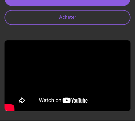
search
Lire Plus>
Acheter
Geonection
Rapprochez les Distances
Psychologiquement
Essai Gratuit