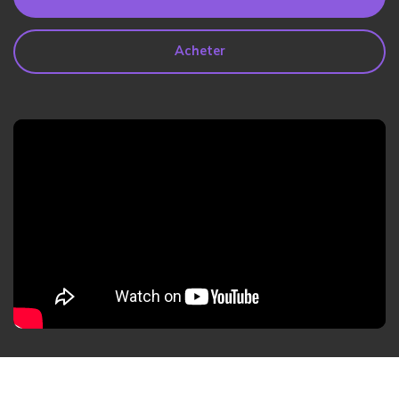
search
Lire Plus>
Acheter
Geonection
Rapprochez les Distances
Psychologiquement
Essai Gratuit