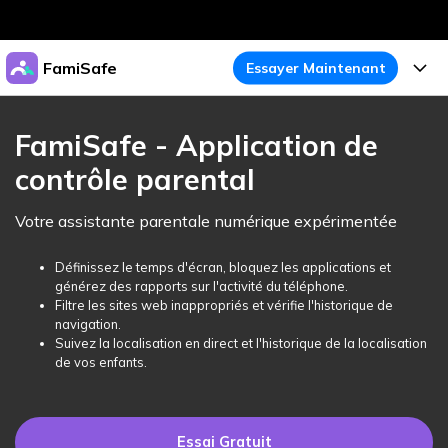
Produits phares
FamiSafe
Essayer Maintenant
Créativité numérique et IA
Business
Produits
Utilité
FamiSafe - Application de
Aperçu
À propos
contrôle parental
Fonctionnalités
Solutions
FamiSafe
Activité de l'Appareil
Actualités
Votre assistante parentale numérique expérimentée
Blog
Protégez la Vie Numérique de Vos Enfants
Sécurité du Contenu
Traceur de Localisation
Boutique
Définissez le temps d'écran, bloquez les applications et
Essai Gratuit
Ressources
générez des rapports sur l'activité du téléphone.
Service de Localisation
Temps d'Écran
Filtre les sites web inappropriés et vérifie l'historique de
Thèmes Phares
Support
Tarifs
navigation.
Suivez la localisation en direct et l'historique de la localisation
Blocage d'Apps
Guide FamiSafe
FamiSafe pour Écoles
de vos enfants.
Télécharger
Essai Gratuit
Suivi d'Activité
Explorer
Gardez Écoles & Parents Connectés
Guide Parental
Essai Gratuit
Essai Gratuit