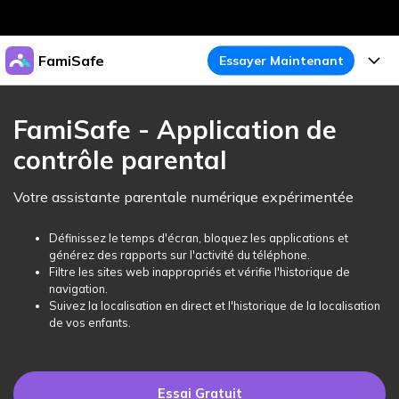
Produits phares
FamiSafe
Essayer Maintenant
Créativité numérique et IA
Business
Produits
Utilité
FamiSafe - Application de
Aperçu
À propos
contrôle parental
Fonctionnalités
Solutions
FamiSafe
Activité de l'Appareil
Actualités
Votre assistante parentale numérique expérimentée
Blog
Protégez la Vie Numérique de Vos Enfants
Sécurité du Contenu
Traceur de Localisation
Boutique
Définissez le temps d'écran, bloquez les applications et
Essai Gratuit
Ressources
générez des rapports sur l'activité du téléphone.
Service de Localisation
Temps d'Écran
Filtre les sites web inappropriés et vérifie l'historique de
Thèmes Phares
Support
Tarifs
navigation.
Suivez la localisation en direct et l'historique de la localisation
Blocage d'Apps
Guide FamiSafe
FamiSafe pour Écoles
de vos enfants.
Télécharger
Essai Gratuit
Suivi d'Activité
Explorer
Gardez Écoles & Parents Connectés
Guide Parental
Essai Gratuit
Essai Gratuit