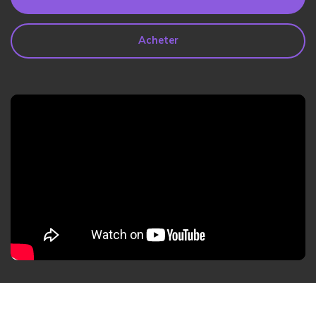
search
Lire Plus>
Acheter
Geonection
Rapprochez les Distances
Psychologiquement
Essai Gratuit