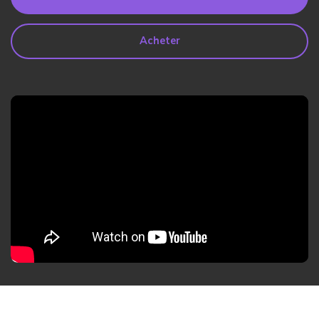
search
Lire Plus>
Acheter
Geonection
Rapprochez les Distances
Psychologiquement
Essai Gratuit