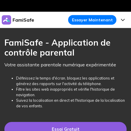
Produits phares
FamiSafe
Essayer Maintenant
Créativité numérique et IA
Business
Produits
Utilité
FamiSafe - Application de
Aperçu
À propos
contrôle parental
Fonctionnalités
Solutions
FamiSafe
Activité de l'Appareil
Actualités
Votre assistante parentale numérique expérimentée
Blog
Protégez la Vie Numérique de Vos Enfants
Sécurité du Contenu
Traceur de Localisation
Boutique
Définissez le temps d'écran, bloquez les applications et
Essai Gratuit
Ressources
générez des rapports sur l'activité du téléphone.
Service de Localisation
Temps d'Écran
Filtre les sites web inappropriés et vérifie l'historique de
Thèmes Phares
Support
Tarifs
navigation.
Suivez la localisation en direct et l'historique de la localisation
Blocage d'Apps
Guide FamiSafe
FamiSafe pour Écoles
de vos enfants.
Télécharger
Essai Gratuit
Suivi d'Activité
Explorer
Gardez Écoles & Parents Connectés
Guide Parental
Essai Gratuit
Essai Gratuit