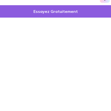
Essayez Gratuitement
Produits phares
Wondershare
Explorer l'IA
Centre d'aide