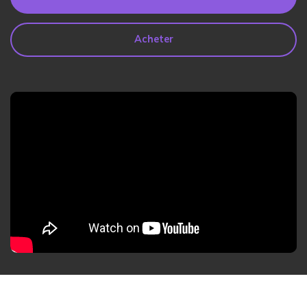
search
Lire Plus>
Acheter
Geonection
Rapprochez les Distances
Psychologiquement
Essai Gratuit