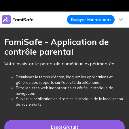
Produits phares
FamiSafe
Essayer Maintenant
Créativité numérique et IA
Business
Produits
Utilité
FamiSafe - Application de
Aperçu
À propos
contrôle parental
Fonctionnalités
Solutions
FamiSafe
Activité de l'Appareil
Actualités
Votre assistante parentale numérique expérimentée
Blog
Protégez la Vie Numérique de Vos Enfants
Sécurité du Contenu
Traceur de Localisation
Boutique
Définissez le temps d'écran, bloquez les applications et
Essai Gratuit
Ressources
générez des rapports sur l'activité du téléphone.
Service de Localisation
Temps d'Écran
Filtre les sites web inappropriés et vérifie l'historique de
Thèmes Phares
Support
Tarifs
navigation.
Suivez la localisation en direct et l'historique de la localisation
Blocage d'Apps
Guide FamiSafe
FamiSafe pour Écoles
de vos enfants.
Télécharger
Essai Gratuit
Suivi d'Activité
Explorer
Gardez Écoles & Parents Connectés
Guide Parental
Essai Gratuit
Essai Gratuit