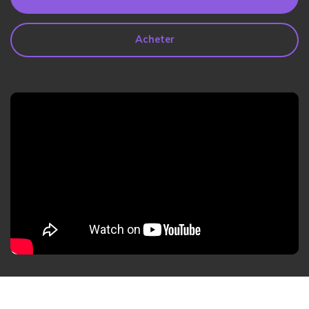
search
Lire Plus>
Acheter
Geonection
Rapprochez les Distances
Psychologiquement
Essai Gratuit