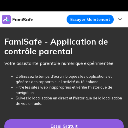
Produits phares
FamiSafe
Essayer Maintenant
Créativité numérique et IA
Business
Produits
Utilité
FamiSafe - Application de
Aperçu
À propos
contrôle parental
Fonctionnalités
Solutions
FamiSafe
Activité de l'Appareil
Actualités
Votre assistante parentale numérique expérimentée
Blog
Protégez la Vie Numérique de Vos Enfants
Sécurité du Contenu
Traceur de Localisation
Boutique
Définissez le temps d'écran, bloquez les applications et
Essai Gratuit
Ressources
générez des rapports sur l'activité du téléphone.
Service de Localisation
Temps d'Écran
Filtre les sites web inappropriés et vérifie l'historique de
Thèmes Phares
Support
Tarifs
navigation.
Suivez la localisation en direct et l'historique de la localisation
Blocage d'Apps
Guide FamiSafe
FamiSafe pour Écoles
de vos enfants.
Télécharger
Essai Gratuit
Suivi d'Activité
Explorer
Gardez Écoles & Parents Connectés
Guide Parental
Essai Gratuit
Essai Gratuit