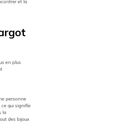
contrer et la
'argot
lus en plus
nt
 une personne
 ce qui signifie
 la
out des bijoux