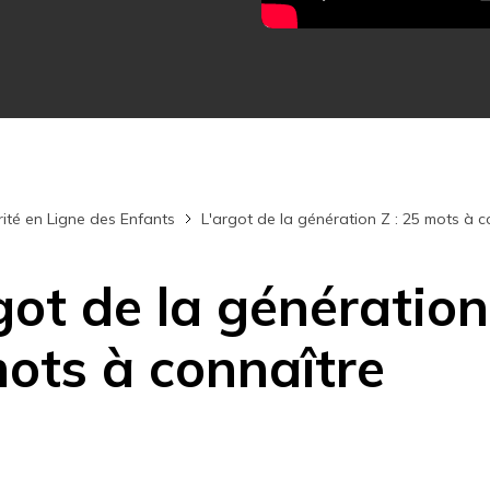
Essai Gratuit en Ligne
Essai Gratuit en Ligne
Essai Gratuit en Ligne
ité en Ligne des Enfants
L'argot de la génération Z : 25 mots à c
got de la génération
ots à connaître