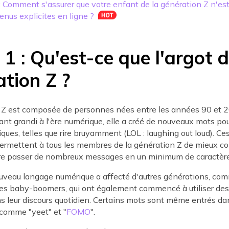
 : Comment s'assurer que votre enfant de la génération Z n'es
enus explicites en ligne ?
 1 : Qu'est-ce que l'argot d
tion Z ?
 Z est composée de personnes nées entre les années 90 et 2
nt grandi à l'ère numérique, elle a créé de nouveaux mots pou
iques, telles que rire bruyamment (LOL : laughing out loud). Ce
ermettent à tous les membres de la génération Z de mieux 
aire passer de nombreux messages en un minimum de caractère
ouveau langage numérique a affecté d'autres générations, co
 les baby-boomers, qui ont également commencé à utiliser de
s leur discours quotidien. Certains mots sont même entrés da
 comme "yeet" et "
FOMO
".