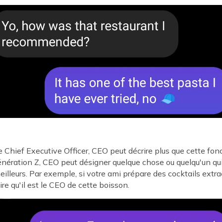
 Chief Executive Officer, CEO peut décrire plus que cette fon
génération Z, CEO peut désigner quelque chose ou quelqu'un qui
eilleurs. Par exemple, si votre ami prépare des cocktails extra
re qu'il est le CEO de cette boisson.