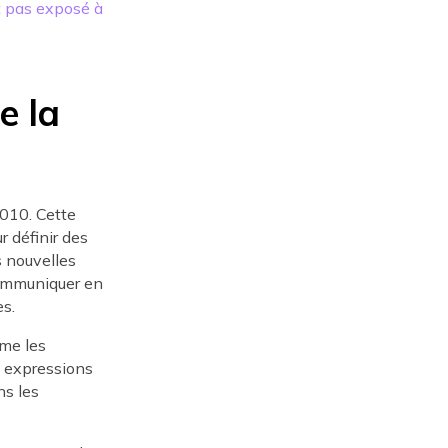
t pas exposé à
e la
010. Cette
r définir des
s nouvelles
communiquer en
s.
mme les
s expressions
ns les