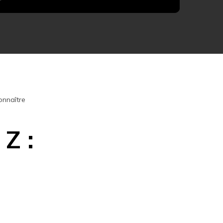
onnaître
 Z :