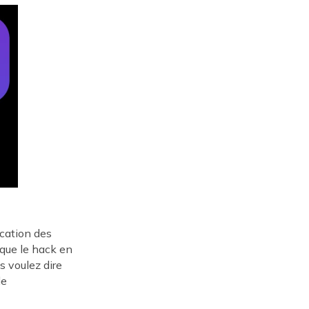
ication des
 que le hack en
s voulez dire
de