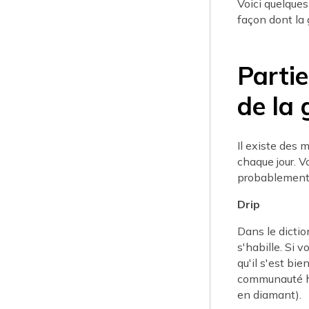
Voici quelques
façon dont la 
Partie
de la 
Il existe des 
chaque jour. V
probablement 
Drip
Dans le dictio
s'habille. Si v
qu'il s'est bi
communauté hi
en diamant).