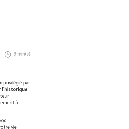
8 min(s)
 privilégié par
l'historique
ateur
rement à
 vos
otre vie