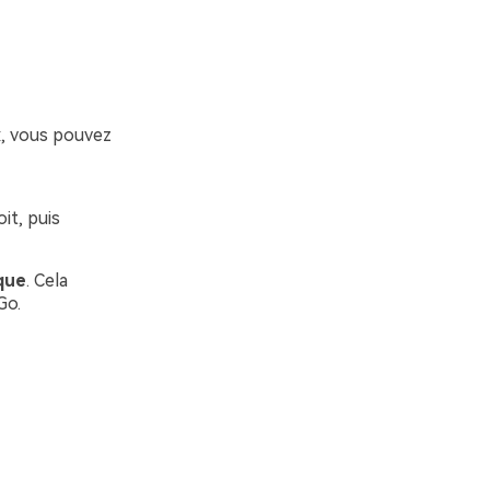
, vous pouvez
it, puis
que
. Cela
Go.