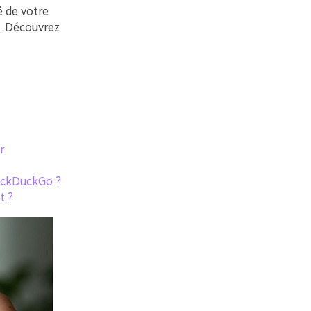
é de votre
e. Découvrez
r
DuckDuckGo ?
t ?