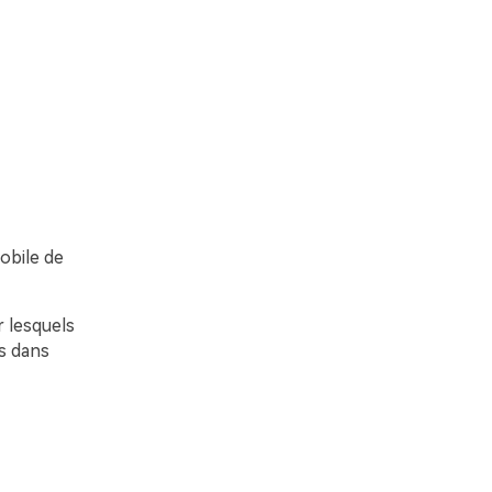
obile de
r lesquels
és dans