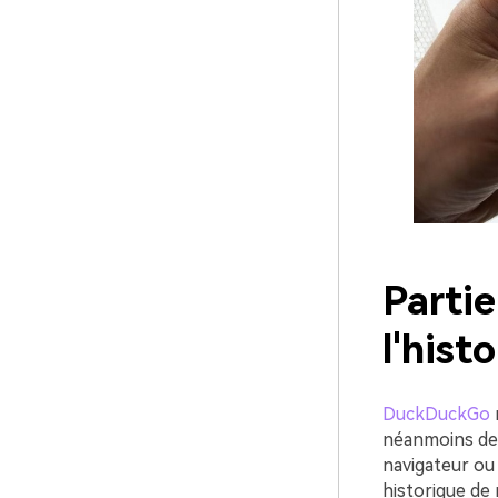
Parti
l'his
DuckDuckGo
néanmoins des 
navigateur ou 
historique de