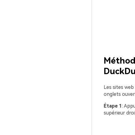
Méthode
DuckD
Les sites web
onglets ouver
Étape 1
: App
supérieur droi