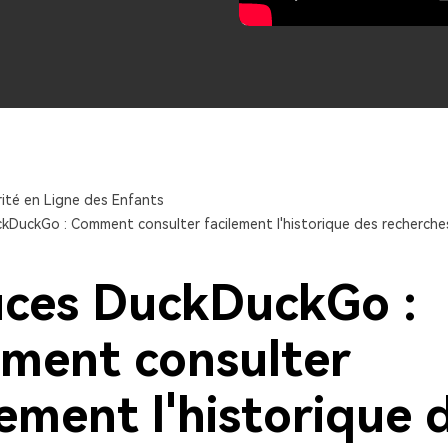
Essai Gratuit en Ligne
Essai Gratuit en Ligne
Essai Gratuit en Ligne
ité en Ligne des Enfants
kDuckGo : Comment consulter facilement l'historique des recherche
ces DuckDuckGo :
ment consulter
lement l'historique 