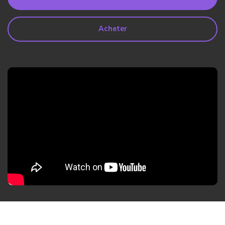
search
Lire Plus>
Acheter
Geonection
Rapprochez les Distances
Psychologiquement
Essai Gratuit