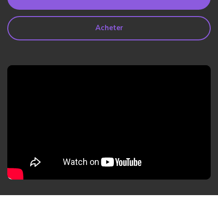
search
Lire Plus>
Acheter
Geonection
Rapprochez les Distances
Psychologiquement
Essai Gratuit