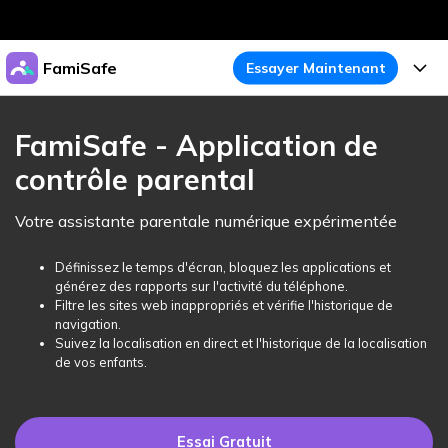
Produits phares
FamiSafe
Essayer Maintenant
Créativité numérique et IA
Business
Produits
Utilité
FamiSafe - Application de
Aperçu
À propos
contrôle parental
Fonctionnalités
Solutions
FamiSafe
Activité de l'Appareil
Actualités
Votre assistante parentale numérique expérimentée
Blog
Protégez la Vie Numérique de Vos Enfants
Sécurité du Contenu
Traceur de Localisation
Boutique
Définissez le temps d'écran, bloquez les applications et
Essai Gratuit
Ressources
générez des rapports sur l'activité du téléphone.
Service de Localisation
Temps d'Écran
Filtre les sites web inappropriés et vérifie l'historique de
Thèmes Phares
Support
Tarifs
navigation.
Suivez la localisation en direct et l'historique de la localisation
Blocage d'Apps
Guide FamiSafe
FamiSafe pour Écoles
de vos enfants.
Télécharger
Essai Gratuit
Suivi d'Activité
Explorer
Gardez Écoles & Parents Connectés
Guide Parental
Essai Gratuit
Essai Gratuit