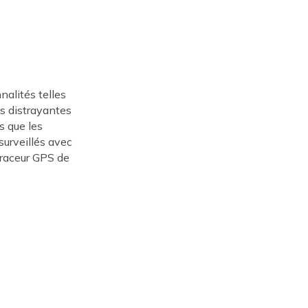
nnalités telles
ns distrayantes
s que les
surveillés avec
 traceur GPS de