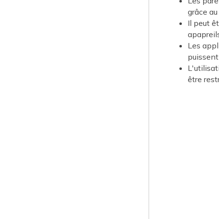
Les pare
grâce au
Il peut ê
apapreils
Les appl
puissent 
L'utilis
être rest