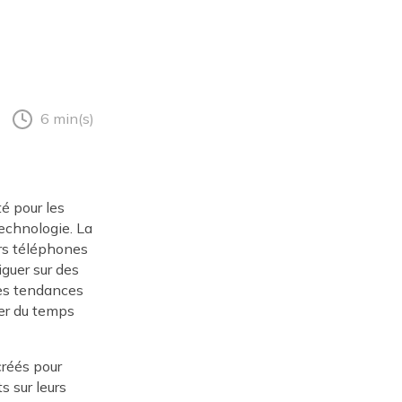
6 min(s)
é pour les
technologie. La
urs téléphones
iguer sur des
res tendances
ser du temps
créés pour
s sur leurs