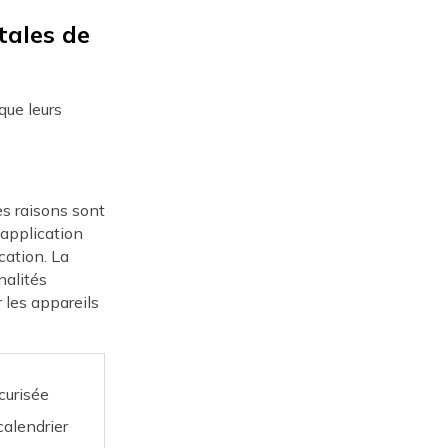
tales de
 que leurs
es raisons sont
'application
ication. La
nalités
 les appareils
curisée
calendrier