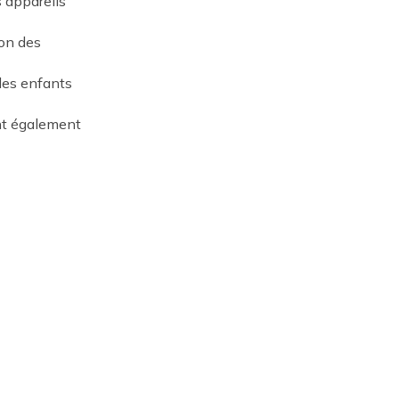
 appareils
ion des
 les enfants
ent également