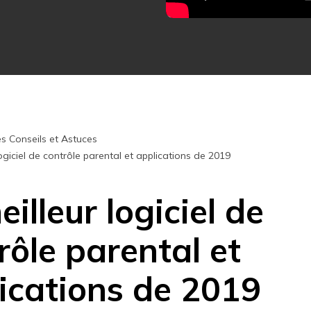
Essai Gratuit en Ligne
Essai Gratuit en Ligne
Essai Gratuit en Ligne
s Conseils et Astuces
logiciel de contrôle parental et applications de 2019
eilleur logiciel de
rôle parental et
ications de 2019