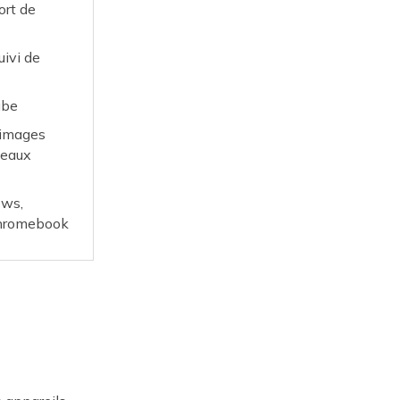
ort de
uivi de
ube
s images
seaux
ows,
 Chromebook