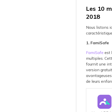
Les 10 me
2018
Nous listons ic
caractéristiqu
1. FamiSafe
FamiSafe
est 
multiples. Cet
fournit une int
version gratui
avantageuses e
de leurs enfan