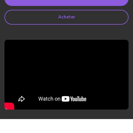
search
Lire Plus>
Acheter
Geonection
Rapprochez les Distances
Psychologiquement
Essai Gratuit