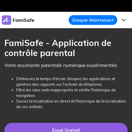
Produits phares
FamiSafe
Essayer Maintenant
Créativité numérique et IA
Business
Produits
Utilité
FamiSafe - Application de
Aperçu
À propos
contrôle parental
Fonctionnalités
Solutions
FamiSafe
Activité de l'Appareil
Actualités
Votre assistante parentale numérique expérimentée
Blog
Protégez la Vie Numérique de Vos Enfants
Sécurité du Contenu
Traceur de Localisation
Boutique
Définissez le temps d'écran, bloquez les applications et
Essai Gratuit
Ressources
générez des rapports sur l'activité du téléphone.
Service de Localisation
Temps d'Écran
Filtre les sites web inappropriés et vérifie l'historique de
Thèmes Phares
Support
Tarifs
navigation.
Suivez la localisation en direct et l'historique de la localisation
Blocage d'Apps
Guide FamiSafe
FamiSafe pour Écoles
de vos enfants.
Télécharger
Essai Gratuit
Suivi d'Activité
Explorer
Gardez Écoles & Parents Connectés
Guide Parental
Essai Gratuit
Essai Gratuit