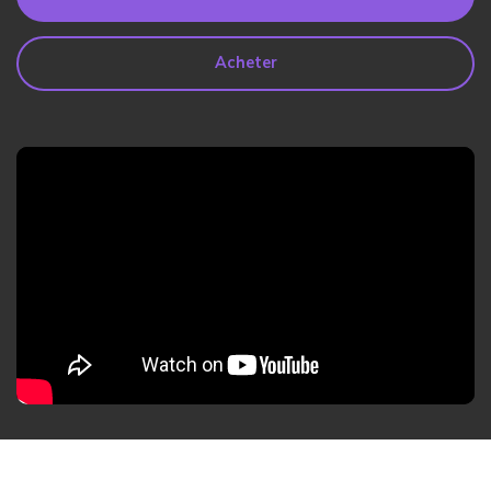
search
Lire Plus>
Acheter
Geonection
Rapprochez les Distances
Psychologiquement
Essai Gratuit