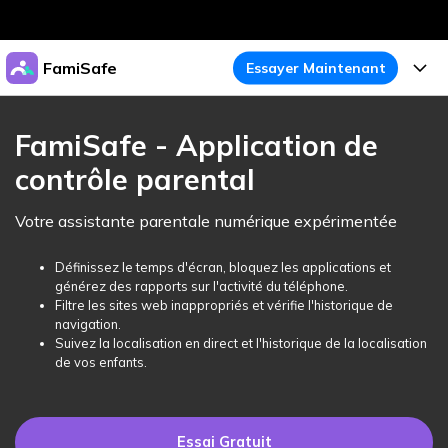
Produits phares
FamiSafe
Essayer Maintenant
Créativité numérique et IA
Business
Produits
Utilité
FamiSafe - Application de
Aperçu
À propos
contrôle parental
Fonctionnalités
Solutions
FamiSafe
Activité de l'Appareil
Actualités
Votre assistante parentale numérique expérimentée
Blog
Protégez la Vie Numérique de Vos Enfants
Sécurité du Contenu
Traceur de Localisation
Boutique
Définissez le temps d'écran, bloquez les applications et
Essai Gratuit
Ressources
générez des rapports sur l'activité du téléphone.
Service de Localisation
Temps d'Écran
Filtre les sites web inappropriés et vérifie l'historique de
Thèmes Phares
Support
Tarifs
navigation.
Suivez la localisation en direct et l'historique de la localisation
Blocage d'Apps
Guide FamiSafe
FamiSafe pour Écoles
de vos enfants.
Télécharger
Essai Gratuit
Suivi d'Activité
Explorer
Gardez Écoles & Parents Connectés
Guide Parental
Essai Gratuit
Essai Gratuit