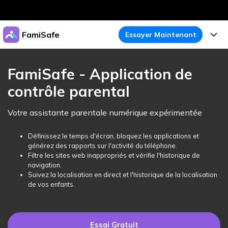
Produits phares
FamiSafe
Essayer Maintenant
Créativité numérique et IA
Business
Produits
Utilité
FamiSafe - Application de
Aperçu
À propos
contrôle parental
Fonctionnalités
Solutions
FamiSafe
Activité de l'Appareil
Actualités
Votre assistante parentale numérique expérimentée
Blog
Protégez la Vie Numérique de Vos Enfants
Sécurité du Contenu
Traceur de Localisation
Boutique
Définissez le temps d'écran, bloquez les applications et
Essai Gratuit
Ressources
générez des rapports sur l'activité du téléphone.
Service de Localisation
Temps d'Écran
Filtre les sites web inappropriés et vérifie l'historique de
Thèmes Phares
Support
Tarifs
navigation.
Suivez la localisation en direct et l'historique de la localisation
Blocage d'Apps
Guide FamiSafe
FamiSafe pour Écoles
de vos enfants.
Télécharger
Essai Gratuit
Suivi d'Activité
Explorer
Gardez Écoles & Parents Connectés
Guide Parental
Essai Gratuit
Essai Gratuit