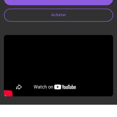
search
Lire Plus>
Acheter
Geonection
Rapprochez les Distances
Psychologiquement
Essai Gratuit