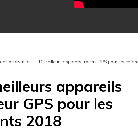
Essai Gratuit en Ligne
Essai Gratuit en Ligne
Essai Gratuit en Ligne
 de Localisation
10 meilleurs appareils traceur GPS pour les enfan
eilleurs appareils
eur GPS pour les
nts 2018