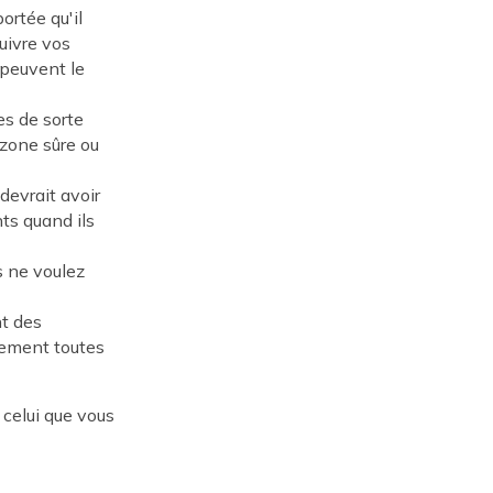
ortée qu'il
uivre vos
 peuvent le
es de sorte
 zone sûre ou
devrait avoir
ts quand ils
s ne voulez
nt des
cement toutes
 celui que vous