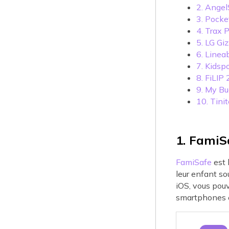
2. Angel
3. Pocke
4. Trax 
5. LG Gi
6. Linea
7. Kidsp
8. FiLIP
9. My B
10. Tini
1. FamiS
FamiSafe
est 
leur enfant so
iOS, vous pouv
smartphones en