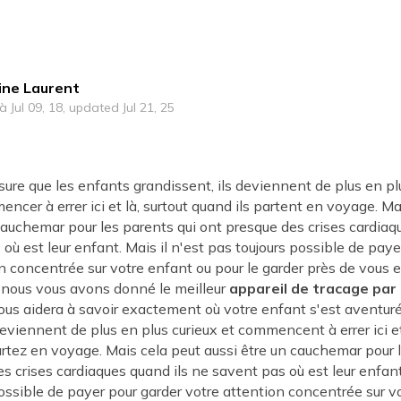
ine Laurent
à Jul 09, 18, updated Jul 21, 25
sure que les enfants grandissent, ils deviennent de plus en pl
cer à errer ici et là, surtout quand ils partent en voyage. Ma
cauchemar pour les parents qui ont presque des crises cardiaq
où est leur enfant. Mais il n'est pas toujours possible de paye
n concentrée sur votre enfant ou pour le garder près de vous 
, nous vous avons donné le meilleur
appareil de tracage par
ous aidera à savoir exactement où votre enfant s'est aventur
eviennent de plus en plus curieux et commencent à errer ici et
tez en voyage. Mais cela peut aussi être un cauchemar pour l
s crises cardiaques quand ils ne savent pas où est leur enfant.
ossible de payer pour garder votre attention concentrée sur v