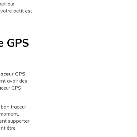
eilleur
votre petit est
ge GPS
raceur GPS
ent avoir des
raceur GPS
 bon traceur
t moment.
sent supporter
ent être