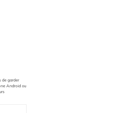
s de garder
one Android ou
urs