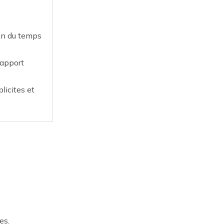
on du temps
rapport
licites et
es.