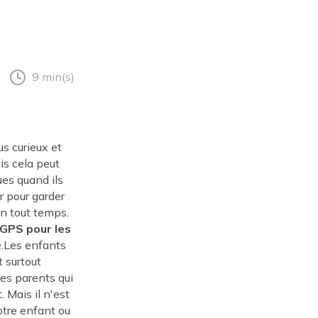
9 min(s)
us curieux et
is cela peut
ues quand ils
r pour garder
en tout temps.
 GPS pour les
é.Les enfants
 surtout
es parents qui
 Mais il n'est
otre enfant ou