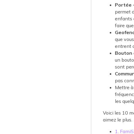
Portée 
permet d
enfants d
faire que
Geofenc
que vous
entrent 
Bouton 
un bouto
sont per
Communi
pas conn
Mettre à 
fréquenc
les quel
Voici les 10 m
aimez le plus.
1. FamiS