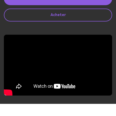
search
Lire Plus>
Acheter
Geonection
Rapprochez les Distances
Psychologiquement
Essai Gratuit