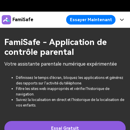
Produits phares
FamiSafe
Essayer Maintenant
Créativité numérique et IA
Business
Produits
Utilité
FamiSafe - Application de
Aperçu
À propos
Fonctionnalités
contrôle parental
Solutions
FamiSafe
Activité de l'Appareil
Actualités
Blog
Votre assistante parentale numérique expérimentée
Protégez la Vie Numérique de Vos Enfants
Sécurité du Contenu
Traceur de Localisation
Boutique
Ressources
Essai Gratuit
Définissez le temps d'écran, bloquez les applications et générez
des rapports sur l'activité du téléphone.
Service de Localisation
Temps d'Écran
Filtre les sites web inappropriés et vérifie l'historique de
Thèmes Phares
Tarifs
Support
navigation.
Blocage d'Apps
Suivez la localisation en direct et l'historique de la localisation de
Guide FamiSafe
FamiSafe pour Écoles
vos enfants.
Télécharger
Essai Gratuit
Suivi d'Activité
Explorer
Gardez Écoles & Parents Connectés
Guide Parental
Essai Gratuit
Essai Gratuit