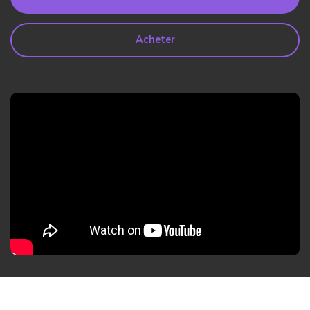
search
Lire Plus>
Acheter
Geonection
Rapprochez les Distances
Psychologiquement
Essai Gratuit