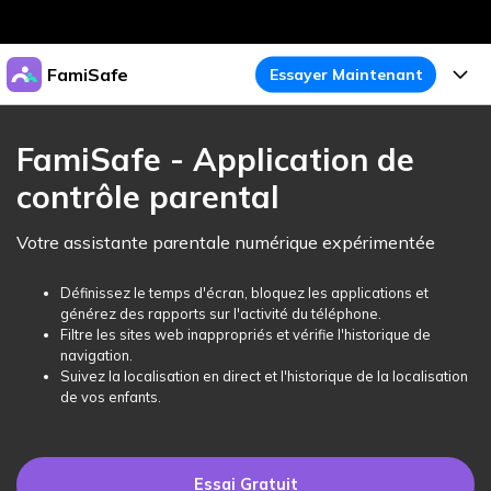
Produits phares
FamiSafe
Essayer Maintenant
Créativité numérique et IA
Business
Produits
Utilité
FamiSafe - Application de
Aperçu
À propos
contrôle parental
Fonctionnalités
Solutions
FamiSafe
Activité de l'Appareil
Actualités
Votre assistante parentale numérique expérimentée
Blog
Protégez la Vie Numérique de Vos Enfants
Sécurité du Contenu
Traceur de Localisation
Boutique
Définissez le temps d'écran, bloquez les applications et
Essai Gratuit
Ressources
générez des rapports sur l'activité du téléphone.
Service de Localisation
Temps d'Écran
Filtre les sites web inappropriés et vérifie l'historique de
Thèmes Phares
Support
Tarifs
navigation.
Suivez la localisation en direct et l'historique de la localisation
Blocage d'Apps
Guide FamiSafe
FamiSafe pour Écoles
de vos enfants.
Télécharger
Essai Gratuit
Suivi d'Activité
Explorer
Gardez Écoles & Parents Connectés
Guide Parental
Essai Gratuit
Essai Gratuit