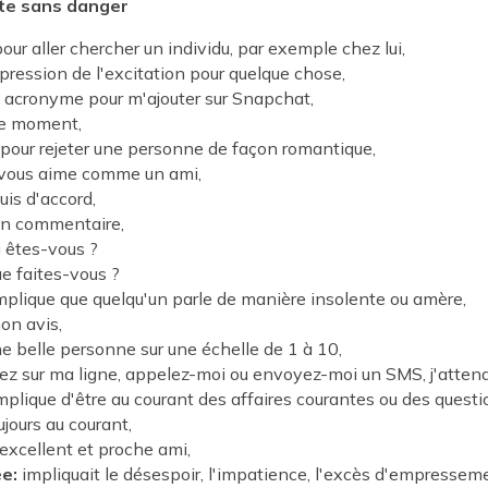
te sans danger
our aller chercher un individu, par exemple chez lui,
ression de l'excitation pour quelque chose,
acronyme pour m'ajouter sur Snapchat,
e moment,
pour rejeter une personne de façon romantique,
vous aime comme un ami,
uis d'accord,
n commentaire,
 êtes-vous ?
e faites-vous ?
plique que quelqu'un parle de manière insolente ou amère,
on avis,
e belle personne sur une échelle de 1 à 10,
z sur ma ligne, appelez-moi ou envoyez-moi un SMS, j'attend
plique d'être au courant des affaires courantes ou des questi
ujours au courant,
excellent et proche ami,
e:
impliquait le désespoir, l'impatience, l'excès d'empressem