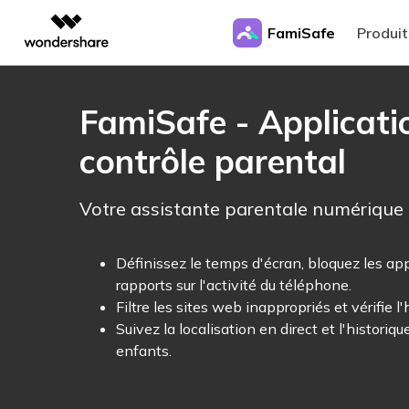
Produits ph
FamiSafe
Produit
Créativité numérique et IA
Aperçu
Solutions
Traceur de Localisation
Temps d'
Produits de créativité vidéo
Produits de diagramme e
Solutions 
Entreprise
FamiSafe - Applicati
graphique
Activité de l'Appareil
FamiSafe
Thèmes Phares
Filmora
EdrawMax
PDFeleme
Éducation
Traceur Mobile
Contrôle d
contrôle parental
Protégez la Vie Numérique de Vos
Montage vidéo intuitif.
Diagramme simple.
Appels & Messages
HOT
Enfants
Partenaires
ToMoviee AI
EdrawMind
Partage de Localisation
Contrôle Pa
Sécurité Numérique Enfants
Bloquer Contenu Adul
Studio créatif IA tout-en-un.
Carte mentale collaborative.
Temps d'Écran
Votre assistante parentale numérique
HOT
Affiliation
Essai Gratuit
Traceur Familial
Contrôle Pa
UniConverter
Edraw.AI
Équilibrer Temps d'Écran
Stop Sextorsion
Convertisseur vidéo tout-en-un.
Plateforme de collaboration 
Visualiseur d'Écran
Ressources
HOT
Définissez le temps d'écran, bloquez les ap
Conduite Ados
Contrôle Pa
Media.io
Activité Préoccupations IA
Stop Cyberharcèlemen
Génération IA de vidéos, d’images et de musique.
rapports sur l'activité du téléphone.
Règles d'Apps
HOT
Contrôle C
Filtre les sites web inappropriés et vérifie l
SelfyzAI
Sexting Ados
Outil créatif alimenté par l’IA.
Audio Unidirectionnel
Suivez la localisation en direct et l'historiqu
HOT
enfants.
Rapport d'Activité