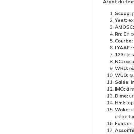
Argot du tex
Scoop:
p
Yeet:
exp
AMOSC:
Rn:
En c
Courbe:
LYAAF :
123:
Je s
NC:
aucu
WRU:
où
WUD:
qu
Salée:
im
IMO:
à m
Dime:
un
Hml:
tape
Woke:
im
d'être to
Fam:
un 
Assoiffé