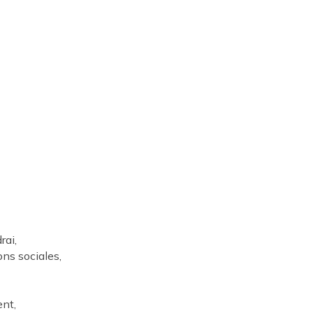
rai,
ons sociales,
ent,