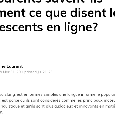
ment ce que disent l
escents en ligne?
ine Laurent
 à Mar 31, 20, updated Jul 21, 25
a slang, est en termes simples une langue informelle populai
'est parce qu'ils sont considérés comme les principaux moteu
guistique et qu'ils sont plus audacieux et innovants en mati
n.