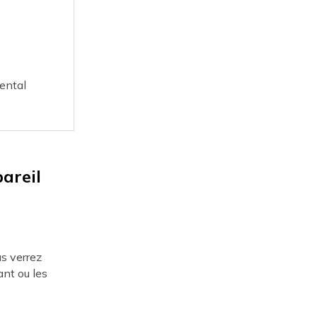
ental
areil
us verrez
ant ou les