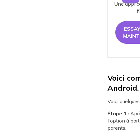
Une applica
f
ESSA
MAIN
Voici co
Android.
Voici quelques
Étape 1 :
Aprè
l'option à part
parents.