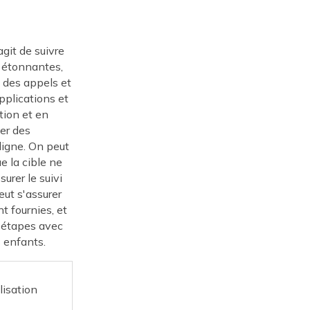
git de suivre
s étonnantes,
 des appels et
pplications et
tion et en
her des
 ligne. On peut
ue la cible ne
urer le suivi
eut s'assurer
t fournies, et
es étapes avec
s enfants.
lisation