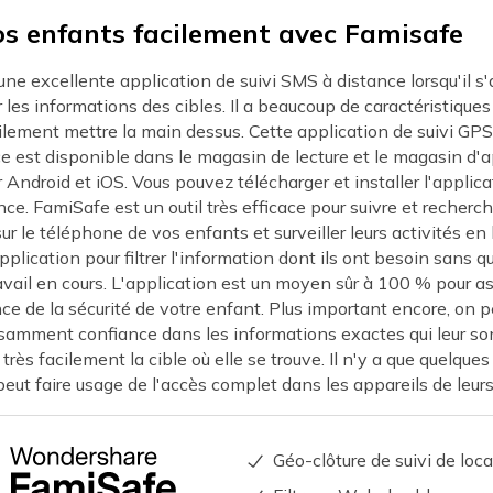
os enfants facilement avec Famisafe
ne excellente application de suivi SMS à distance lorsqu'il s'a
er les informations des cibles. Il a beaucoup de caractéristique
ilement mettre la main dessus. Cette application de suivi GPS
 est disponible dans le magasin de lecture et le magasin d'a
 Android et iOS. Vous pouvez télécharger et installer l'applica
ence. FamiSafe est un outil très efficace pour suivre et recherc
ur le téléphone de vos enfants et surveiller leurs activités en
application pour filtrer l'information dont ils ont besoin sans q
avail en cours. L'application est un moyen sûr à 100 % pour ass
ance de la sécurité de votre enfant. Plus important encore, on p
fisamment confiance dans les informations exactes qui leur son
 très facilement la cible où elle se trouve. Il n'y a que quelqu
peut faire usage de l'accès complet dans les appareils de leur
Géo-clôture de suivi de loca