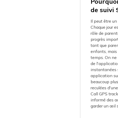
Pourquoi
de suivi
Il peut être un
Chaque jour es
rôle de parents
progrès import
tant que paren
enfants, mais
temps. On ne 
de l'applicati
instantanées s
application su
beaucoup plus 
reculées d'une
Call GPS track
informé des ac
garder un œil s