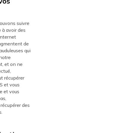
vos
pouvons suivre
e à avoir des
Internet
augmentent de
rauduleuses qui
notre
t, et on ne
ectué,
ut récupérer
S et vous
le et vous
as,
 récupérer des
s.