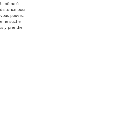
nt, même à
 distance pour
et vous pouvez
ne ne sache
s y prendre.