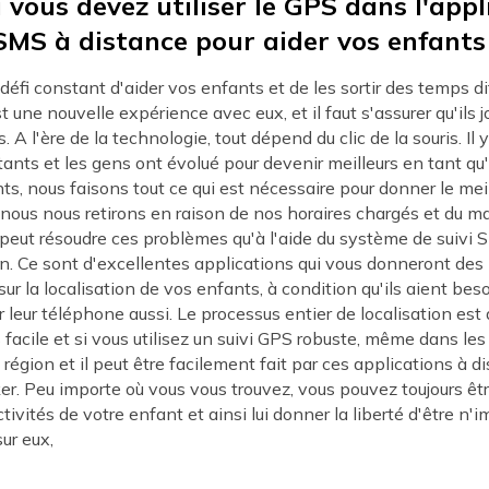
 vous devez utiliser le GPS dans l'appl
 SMS à distance pour aider vos enfants
 défi constant d'aider vos enfants et de les sortir des temps dif
t une nouvelle expérience avec eux, et il faut s'assurer qu'ils j
. A l'ère de la technologie, tout dépend du clic de la souris. Il 
ants et les gens ont évolué pour devenir meilleurs en tant q
ts, nous faisons tout ce qui est nécessaire pour donner le mei
 nous nous retirons en raison de nos horaires chargés et du 
peut résoudre ces problèmes qu'à l'aide du système de suivi 
on. Ce sont d'excellentes applications qui vous donneront des
ur la localisation de vos enfants, à condition qu'ils aient bes
r leur téléphone aussi. Le processus entier de localisation es
facile et si vous utilisez un suivi GPS robuste, même dans les
 région et il peut être facilement fait par ces applications à 
er. Peu importe où vous vous trouvez, vous pouvez toujours êt
tivités de votre enfant et ainsi lui donner la liberté d'être n'i
ur eux,