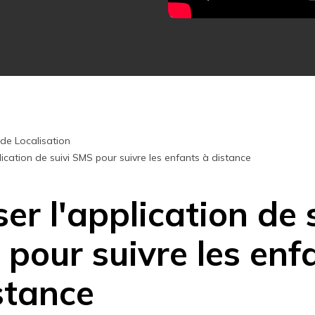
Essai Gratuit en Ligne
Essai Gratuit en Ligne
Essai Gratuit en Ligne
 de Localisation
pplication de suivi SMS pour suivre les enfants à distance
ser l'application de 
pour suivre les enf
stance