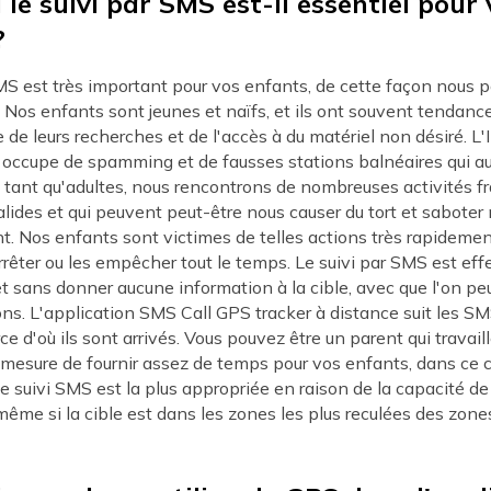
le suivi par SMS est-il essentiel pour 
?
MS est très important pour vos enfants, de cette façon nous 
s. Nos enfants sont jeunes et naïfs, et ils ont souvent tendanc
 de leurs recherches et de l'accès à du matériel non désiré. L'
 s'occupe de spamming et de fausses stations balnéaires qui 
En tant qu'adultes, nous rencontrons de nombreuses activités f
lides et qui peuvent peut-être nous causer du tort et saboter 
. Nos enfants sont victimes de telles actions très rapidemen
rrêter ou les empêcher tout le temps. Le suivi par SMS est eff
 sans donner aucune information à la cible, avec que l'on pe
ns. L'application SMS Call GPS tracker à distance suit les SM
ce d'où ils sont arrivés. Vous pouvez être un parent qui travail
mesure de fournir assez de temps pour vos enfants, dans ce c
de suivi SMS est la plus appropriée en raison de la capacité de
ême si la cible est dans les zones les plus reculées des zone