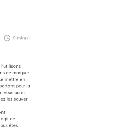
8 min(s)
'utilisons
ons de marquer
se mettre en
portant pour la
r. Vous aurez
vez les sauver
ont
'agit de
 vous êtes