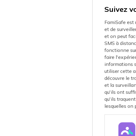
Suivez v
FamiSafe est u
et de surveill
et on peut fac
SMS à distance
fonctionne sur
faire l'expéri
informations s
utiliser cette 
découvre le tr
et la surveill
qu'ils ont suf
qu'ils traquent
lesquelles on 