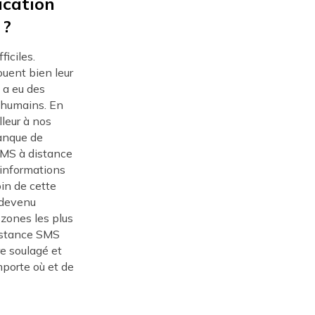
ication
 ?
ficiles.
ouent bien leur
y a eu des
u'humains. En
lleur à nos
manque de
SMS à distance
 informations
oin de cette
t devenu
 zones les plus
distance SMS
re soulagé et
mporte où et de