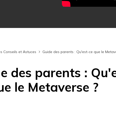
Essai Gratuit en Ligne
Essai Gratuit en Ligne
Essai Gratuit en Ligne
s Conseils et Astuces
Guide des parents : Qu'est-ce que le Metav
e des parents : Qu'
ue le Metaverse ?