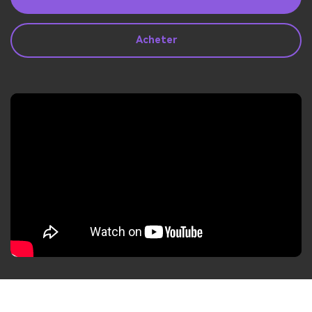
search
Lire Plus>
Acheter
Geonection
Rapprochez les Distances
Psychologiquement
Essai Gratuit