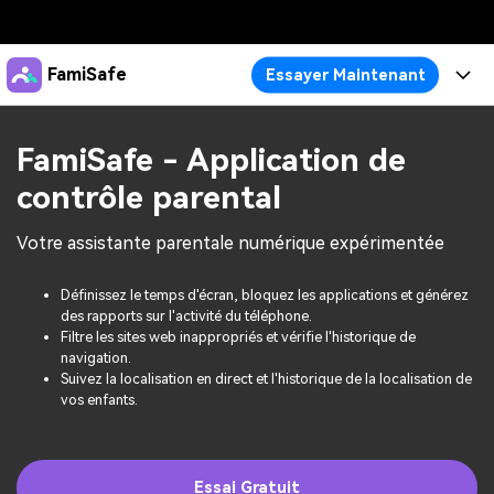
Produits phares
FamiSafe
Essayer Maintenant
Créativité numérique et IA
Business
Produits
Utilité
FamiSafe - Application de
Aperçu
À propos
Fonctionnalités
contrôle parental
Solutions
FamiSafe
Activité de l'Appareil
Actualités
Blog
Votre assistante parentale numérique expérimentée
Protégez la Vie Numérique de Vos Enfants
Sécurité du Contenu
Traceur de Localisation
Boutique
Ressources
Essai Gratuit
Définissez le temps d'écran, bloquez les applications et générez
des rapports sur l'activité du téléphone.
Service de Localisation
Temps d'Écran
Filtre les sites web inappropriés et vérifie l'historique de
Thèmes Phares
Tarifs
Support
navigation.
Blocage d'Apps
Suivez la localisation en direct et l'historique de la localisation de
Guide FamiSafe
FamiSafe pour Écoles
vos enfants.
Télécharger
Essai Gratuit
Suivi d'Activité
Explorer
Gardez Écoles & Parents Connectés
Guide Parental
Essai Gratuit
Essai Gratuit