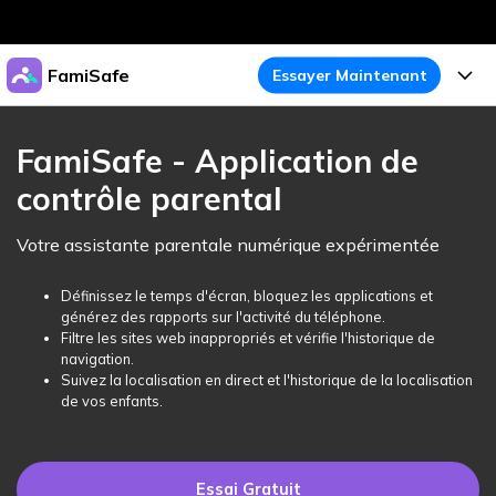
Produits phares
FamiSafe
Essayer Maintenant
Créativité numérique et IA
Business
Produits
Utilité
FamiSafe - Application de
Aperçu
À propos
contrôle parental
Fonctionnalités
Solutions
FamiSafe
Activité de l'Appareil
Actualités
Votre assistante parentale numérique expérimentée
Blog
Protégez la Vie Numérique de Vos Enfants
Sécurité du Contenu
Traceur de Localisation
Boutique
Définissez le temps d'écran, bloquez les applications et
Essai Gratuit
Ressources
générez des rapports sur l'activité du téléphone.
Service de Localisation
Temps d'Écran
Filtre les sites web inappropriés et vérifie l'historique de
Thèmes Phares
Support
Tarifs
navigation.
Suivez la localisation en direct et l'historique de la localisation
Blocage d'Apps
Guide FamiSafe
FamiSafe pour Écoles
de vos enfants.
Télécharger
Essai Gratuit
Suivi d'Activité
Explorer
Gardez Écoles & Parents Connectés
Guide Parental
Essai Gratuit
Essai Gratuit