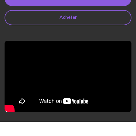
search
Lire Plus>
Acheter
Geonection
Rapprochez les Distances
Psychologiquement
Essai Gratuit